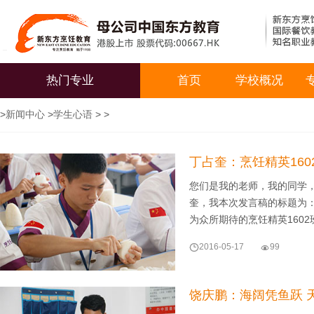
热门专业
首页
学校概况
>
新闻中心
>
学生心语
> >
丁占奎：烹饪精英160
您们是我的老师，我的同学
奎，我本次发言稿的标题为
为众所期待的烹饪精英160

2016-05-17

99
饶庆鹏：海阔凭鱼跃 