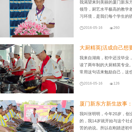
我渴望来到美丽的厦门新东
领导，厨艺水平极高的教学
习环境，是我们每个学生的

2016-05-16

260
大厨精英|活成自己想
我来自湖南，初中还没毕业
读了两年制的大厨精英专业
常用这句话来勉励自己，这

2016-05-16

126
厦门新东方新生故事：
我叫张明明，今年20岁，
的，我14岁就开始与这个社
苦的劝说。所以在刚踏进初