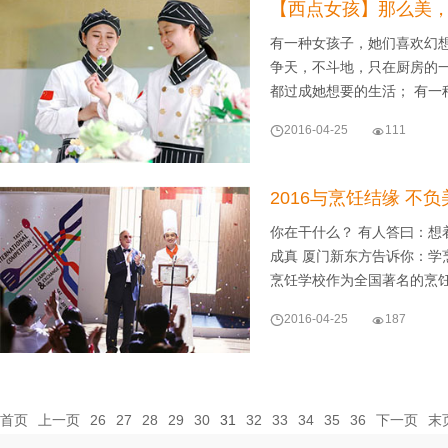
【西点女孩】那么美
有一种女孩子，她们喜欢幻
争天，不斗地，只在厨房的
都过成她想要的生活； 有一

2016-04-25

111
2016与烹饪结缘 不
你在干什么？ 有人答曰：想
成真 厦门新东方告诉你：学
烹饪学校作为全国著名的烹

2016-04-25

187
首页
上一页
26
27
28
29
30
31
32
33
34
35
36
下一页
末