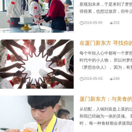
新规划未来，于是来到了梦
得很累，也想过放弃，但年

2016-05-05

252
在厦门新东方 寻找你
每个年轻人心中都有一个梦想
时代中的小人物， 所以对梦
《梦想合伙人》， 因为，有

2016-05-03

246
厦门新东方：与美食
从切配，入锅到装盘上菜的过
和我已经融为一体的灵魂。 
时， 每一种食材都会承接我