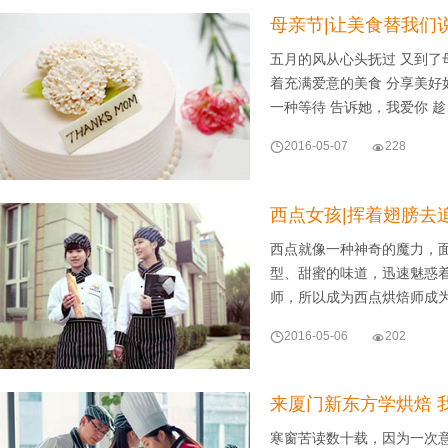
母亲节|让美食替我们
五月的风从心头抚过 又到了
着充满爱意的美食 分享美好
一种等待 告诉她，我爱你 

2016-05-07

228
西点女孩|挥着翅膀去
西点就像一种神奇的魔力，
型、甜蜜的味道，迅速魅惑
师，所以成为西点烘焙师成

2016-05-06

202
来厦门新东方学烘焙 
寒窗苦读数十载，因为一次