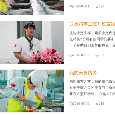

2016-05-11

120
西点精英二班开班寄
技能决定生存，素质决定命
点精英2班所有的同学们要
一个帮助我们圆梦的舞台，

2016-05-09

109
我的美食情缘
来新东方之前，我的厨艺仅
厨王争霸之类的美食节目就
新东方烹饪学校。 在这里我

2016-05-09

213