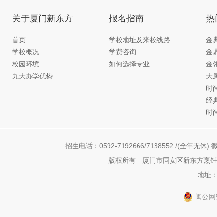
关于厦门新东方
报名指南
热
首页
学校地址及来校线路
金
学校概况
学费咨询
金
校园环境
如何选择专业
金
九大办学优势
大
时
经
时
招生电话：0592-7192666/7138552 /(全年无休) 微
版权所有：厦门市同安区新东方烹饪职
地址：
闽公网安