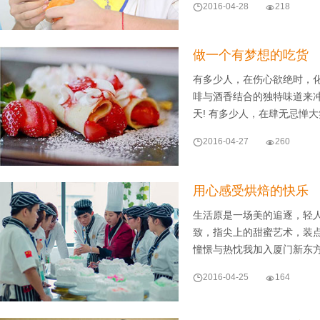

2016-04-28

218
做一个有梦想的吃货
有多少人，在伤心欲绝时，
啡与酒香结合的独特味道来
天! 有多少人，在肆无忌惮

2016-04-27

260
用心感受烘焙的快乐
生活原是一场美的追逐，轻
致，指尖上的甜蜜艺术，装
憧憬与热忱我加入厦门新东

2016-04-25

164