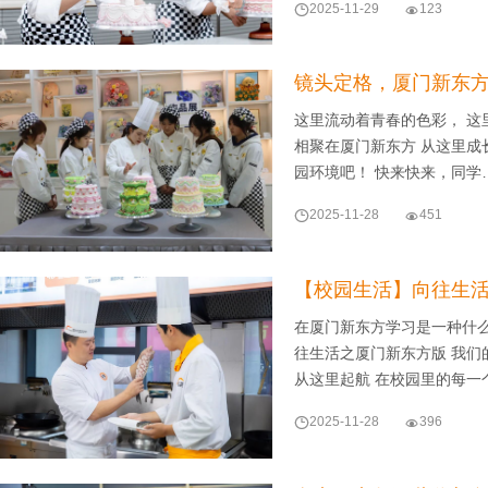

2025-11-29

123
镜头定格，厦门新东
这里流动着青春的色彩， 这
相聚在厦门新东方 从这里成
园环境吧！ 快来快来，同学

2025-11-28

451
【校园生活】向往生活
在厦门新东方学习是一种什么
往生活之厦门新东方版 我们
从这里起航 在校园里的每一

2025-11-28

396