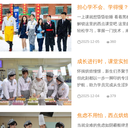
担心学不会、学得慢？
一上课就想昏昏欲睡 看着黑
解锁这里的西点课堂吧 这里
轻松学习，掌握一门技术，

2025-12-05

360
成长进行时，课堂实
怀揣烘焙憧憬，新生们齐聚
但此刻都以一步一脚印的专
护航，助力学员完成从生涩

2025-12-04

379
焦虑不用怕，西点烘焙
当就业难的焦虑如阴霾般肆