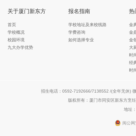
关于厦门新东方
报名指南
热
首页
学校地址及来校线路
金
学校概况
学费咨询
金
校园环境
如何选择专业
金
九大办学优势
大
时
经
时
招生电话：0592-7192666/7138552 /(全年无休) 微
版权所有：厦门市同安区新东方烹饪职
地址：
闽公网安