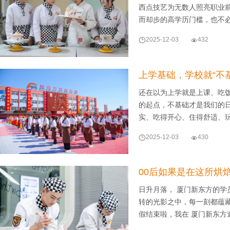
西点技艺为无数人照亮职业
而却步的高学历门槛，也不

2025-12-03

432
上学基础，学校就“不基
还在以为上学就是上课、吃
的起点，不基础才是我们的
实、吃得开心、住得舒适、

2025-12-03

430
00后如果是在这所烘
日升月落， 厦门新东方的学
转的光影之中，每一刻都蕴
假结束啦，我在 厦门新东方