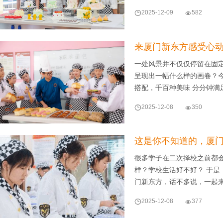

2025-12-09

582
来厦门新东方感受心
一处风景并不仅仅停留在固
呈现出一幅什么样的画卷？今天
搭配，千百种美味 分分钟满

2025-12-08

350
这是你不知道的，厦门
很多学子在二次择校之前都
样？学校生活好不好？ 于
门新东方，话不多说，一起

2025-12-08

377