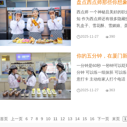
盘点西点师那些你想象
西点师 一个神秘且美好的职
知 作为西点师还有很多隐藏快
乳盒子、雪花酥、雪媚娘、

2025-11-27

390
你的五分钟，在厦门
一分钟是60秒 一秒钟可以眨眨
分钟 可以练一组抹胚 可以练
意打卡 主动给家人打个电话

2025-11-27

363
首页
上一页
6
7
8
9
10
11
12
13
14
15
16
下一页
末页