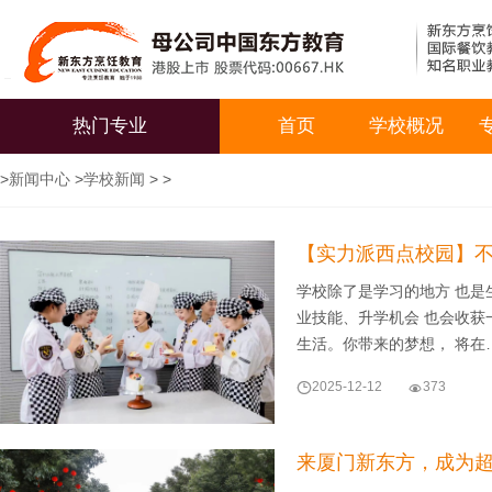
热门专业
首页
学校概况
>
新闻中心
>
学校新闻
> >
【实力派西点校园】
学校除了是学习的地方 也是
业技能、升学机会 也会收获
生活。你带来的梦想， 将在

2025-12-12

373
来厦门新东方，成为