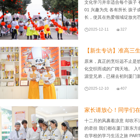
文化学习并非适合每个孩子 
01 兴趣为先 各有所长 
长，使其在热爱领域绽放光

2025-12-11

327
【新生专访】准高三
原来，真正的烹饪远不止是
化交织而成的广阔天地。 入
源堂兄弟，已褪去初到厦门

2025-12-10

407
家长请放心！同学们在
十二月的风裹着凉意 却吹不
的牵挂 我们都在厦门新东方
在学校的学习生活之旅 PART