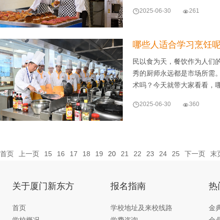

2025-06-30

261
哪些人适合学习烹饪
民以食为天，餐饮作为人们
秀的厨师永远都是市场所需
术吗？今天就带大家看看，

2025-06-30

360
首页
上一页
15
16
17
18
19
20
21
22
23
24
25
下一页
末
关于厦门新东方
报名指南
热
首页
学校地址及来校线路
金
学校概况
学费咨询
金