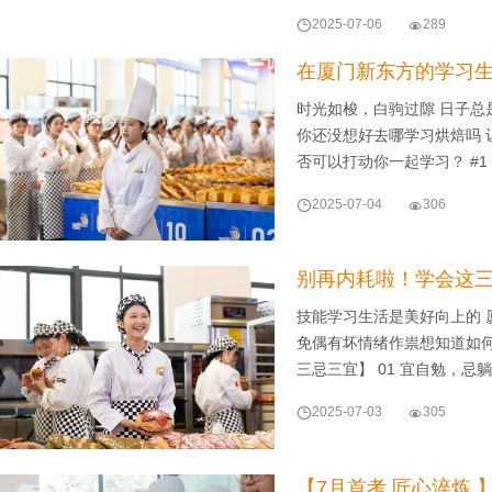

2025-07-06

289
在厦门新东方的学习
时光如梭，白驹过隙 日子总
你还没想好去哪学习烘焙吗 
否可以打动你一起学习？ #1

2025-07-04

306
别再内耗啦！学会这三
技能学习生活是美好向上的
免偶有坏情绪作祟想知道如
三忌三宜】 01 宜自勉，忌躺

2025-07-03

305
【7月首考 匠心淬炼 