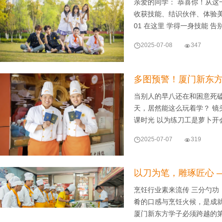
亲爱的同学： 恭喜你！从
收获技能、结识伙伴、体验
01 在这里 学得一身技能 告

2025-07-08

347
多图预警！厦门新东
当别人的早八还在和困意死磕
天，居然能这么玩着学？ 镜
课时光 以为练刀工是萝卜开

2025-07-07

319
以刀为笔，雕琢匠心 
烹饪行业素来流传 三分勺功
肴的口感与烹饪火候，是成
厦门新东方学子必须跨越的