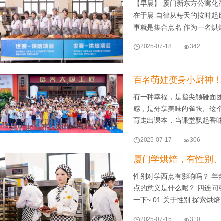
【早晨】 厦门新东方公寓化
在于晨 自律从每天的按时起
事就是集合点名 作为一名烘

2025-07-18

342
百名萌娃变身小厨神！
有一种幸福，是指尖触碰面
感，是分享美味的雀跃。这
育走出课本，当课堂飘起香

2025-07-17

306
厦门学烘焙，有性别
性别对学西点有影响吗？ 年
点的意义是什么呢？ 四连问
一下~ 01 关于性别 探索烘

2025-07-15

310