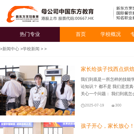
热门专业
首页
学校概况
>
新闻中心
>
学校新闻
> >
家长给孩子找西点烘焙
我们到底是一所怎样的技能学
论知识？ 都不是 我们是货
关心一个问题： 我们到底怎

2025-07-19

300
孩子开心，家长放心