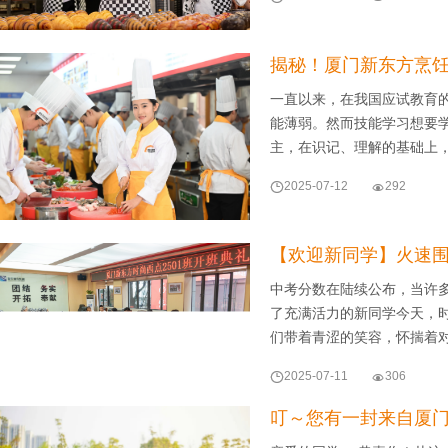
揭秘！厦门新东方烹
一直以来，在我国应试教育
能薄弱。然而技能学习想要
主，在识记、理解的基础上

2025-07-12

292
【欢迎新同学】火速围
中考分数在陆续公布，当许
了充满活力的新同学今天，时
们带着青涩的笑容，怀揣着

2025-07-11

306
叮～您有一封来自厦