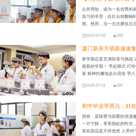
众所周知，成为一名优秀的
练习的辛苦；在灶台前翻锅
熬。然而，当一次次磨练过

2025-07-02

305
厦门新东方萌新速速集
新学期总是充满惊喜与挑战 
接新的学期！ 早起模式 叮
装 精神抖擞地走出宿舍 早

2025-07-01

287
初中毕业学西点，好
烘焙，是味蕾与甜蜜的浪漫
一片宁静，享受独处的时光，
喜欢甜品是天性使然 人类对