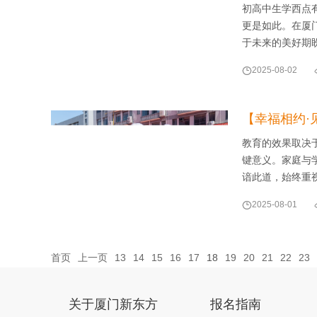
初高中生学西点
更是如此。在厦
于未来的美好期

2025-08-02
【幸福相约·
教育的效果取决
键意义。家庭与
谙此道，始终重

2025-08-01
首页
上一页
13
14
15
16
17
18
19
20
21
22
23
关于厦门新东方
报名指南