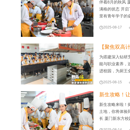
伴着8月的秋风 
满格的状态 开启
里有青年学子的

2025-08-17
【聚焦双高
为搭建深入钻研
能与职业素养，
进校园，为厨王全

2025-08-15
新生攻略！让
新生攻略来啦！
土地，你将体验
长 厦门新东方

2025-08-14