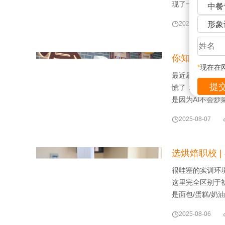
现了一个严重的
中餐
形象

2025-08-08
你知道厨师
*
现在在
最近刷到一堆扎
慌了：未来到底啥
是因为AI不会炒

2025-08-07
选烘焙职校 
很哇塞的实训环
这里完全区别于初
是面包/蛋糕/奶

2025-08-06