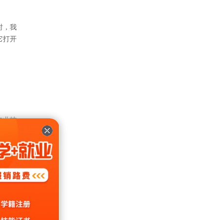
时，我
它打开
专业技
的双
校的很
小新发