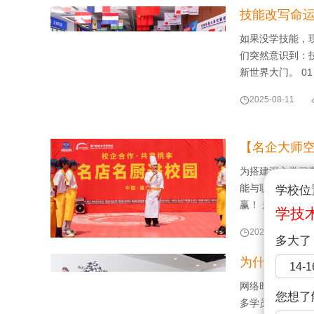
技能改写命
如果没学技能，
们突然意识到：
新世界大门。 0

2025-08-11
【名企大师
为搭建深入学习
能与职业素养，
学校位
赢！ 来自味道
学技

2025-08-08
多大了
为什么择校
14-
网络时代，我们
您想了
多学员都是通过