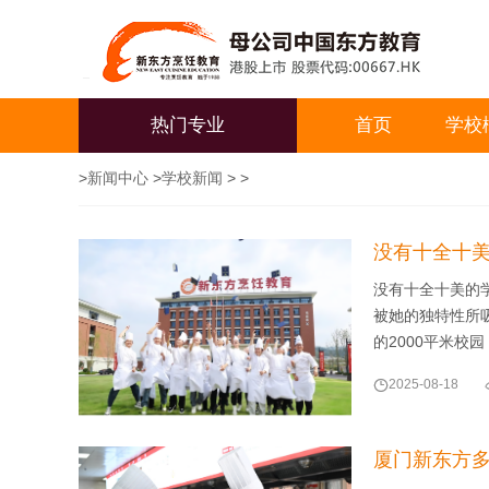
热门专业
首页
学校
>
新闻中心
>
学校新闻
> >
没有十全十
没有十全十美的学
被她的独特性所吸
的2000平米校

2025-08-18
厦门新东方多