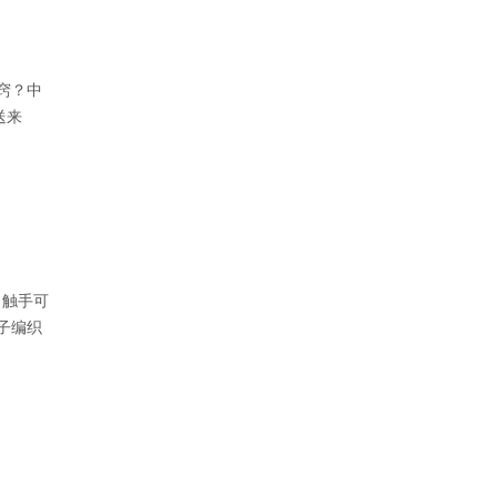
窍？中
送来
日触手可
子编织