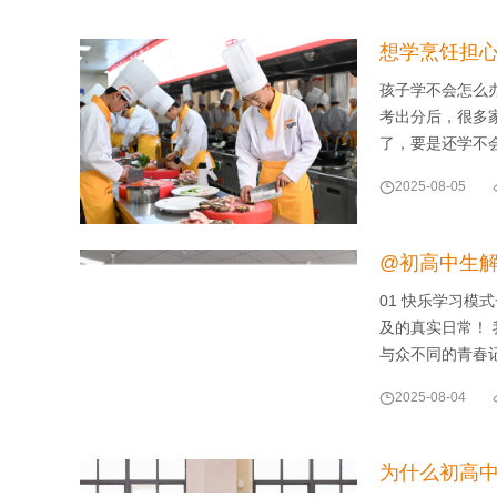
想学烹饪担心
孩子学不会怎么
考出分后，很多
了，要是还学不

2025-08-05
@初高中生解
01 快乐学习
及的真实日常！
与众不同的青春

2025-08-04
为什么初高