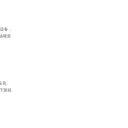
学设备，
场视觉
朵花、
 下面就