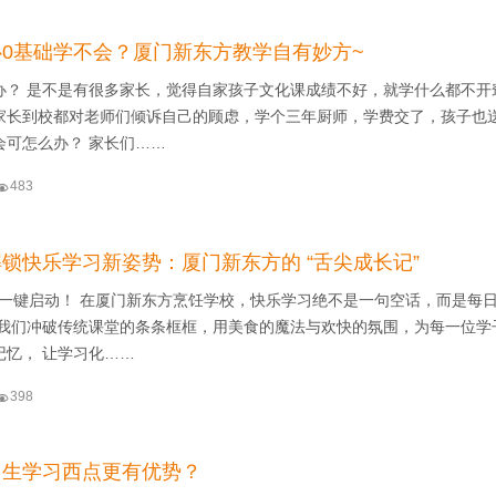
0基础学不会？厦门新东方教学自有妙方~
办？ 是不是有很多家长，觉得自家孩子文化课成绩不好，就学什么都不开
家长到校都对老师们倾诉自己的顾虑，学个三年厨师，学费交了，孩子也
会可怎么办？ 家长们……

483
锁快乐学习新姿势：厦门新东方的 “舌尖成长记”
模式一键启动！ 在厦门新东方烹饪学校，快乐学习绝不是一句空话，而是每
 我们冲破传统课堂的条条框框，用美食的魔法与欢快的氛围，为每一位学
记忆， 让学习化……

398
中生学习西点更有优势？