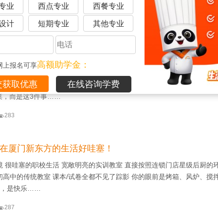
问题部分学员怕麻……
专业
西点专业
西餐专业
设计
短期专业
其他专业

362
为什么是永不失业的职业吗？厨师是一条被低估的黄金赛
高额助学金：
网上报名可享
心新闻：AI取代文案、替代设计、甚至抢了简单编程的饭碗 高中生们是不
在线咨询学费
工作能躲过AI的降维打击？ 今天要揭秘一个永远不会被AI淘汰的职业厨
菜，而是这3件事……

283
| 在厦门新东方的生活好哇塞！
境 很哇塞的职校生活 宽敞明亮的实训教室 直接按照连锁门店星级后厨的
高中的传统教室 课本/试卷全都不见了踪影 你的眼前是烤箱、风炉、搅拌机
油，是快乐……

287