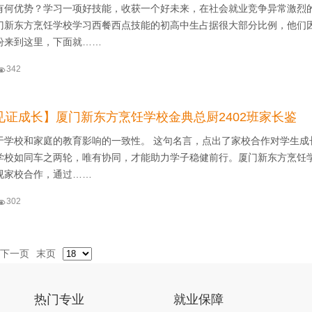
有何优势？学习一项好技能，收获一个好未来，在社会就业竞争异常激烈
门新东方烹饪学校学习西餐西点技能的初高中生占据很大部分比例，他们
盼来到这里，下面就……

342
见证成长】厦门新东方烹饪学校金典总厨2402班家长鉴
于学校和家庭的教育影响的一致性。 这句名言，点出了家校合作对学生成
学校如同车之两轮，唯有协同，才能助力学子稳健前行。厦门新东方烹饪
视家校合作，通过……

302
下一页
末页
热门专业
就业保障