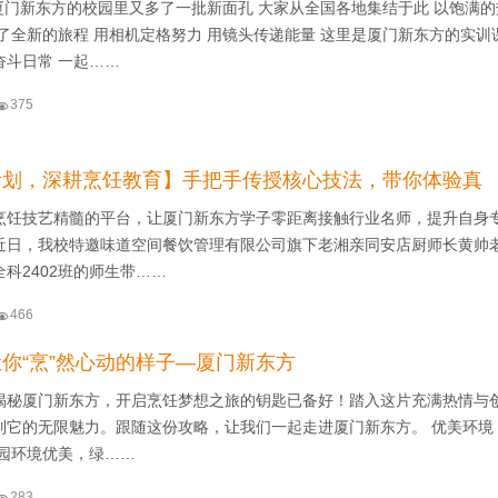
厦门新东方的校园里又多了一批新面孔 大家从全国各地集结于此 以饱满
了全新的旅程 用相机定格努力 用镜头传递能量 这里是厦门新东方的实训
奋斗日常 一起……

375
计划，深耕烹饪教育】手把手传授核心技法，带你体验真
烹饪技艺精髓的平台，让厦门新东方学子零距离接触行业名师，提升自身
近日，我校特邀味道空间餐饮管理有限公司旗下老湘亲同安店厨师长黄帅
科2402班的师生带……

466
你“烹”然心动的样子—厦门新东方
揭秘厦门新东方，开启烹饪梦想之旅的钥匙已备好！踏入这片充满热情与
到它的无限魅力。跟随这份攻略，让我们一起走进厦门新东方。 优美环境
校园环境优美，绿……

283