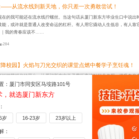
运——从流水线到新天地，你只差一次勇敢尝试！
现在的我可能还在流水线拧螺丝。当这句话从厦门新东方毕业生口中说出
技能，或许就是普通人改变命运的杠杆。有人用它撬动人生低谷，有人靠
1 ｜我的青春应该不……

284
空降校园】火焰与刀光交织的课堂点燃中餐学子烹饪魂！
烹饪技艺精华的平台，让厦门新东方学子零距离接触行业名厨，提升自身
汲取更多实用的烹饪知识，深化产教融合，实现餐饮企业与学校人才培养
置：厦门市同安区马垵路101号
空间餐饮管理有限公司……
术，就选厦门新东方

409
：
一定要实地考察？因为有这些好处！
16岁
16-23岁
23岁以上
可以借助互联网获得许许多多自己需要的资源，学西点技术也不例外，我
解：
网络的各个渠道找到学校招生端口，实现与我校的链接。 但在这其中，厦