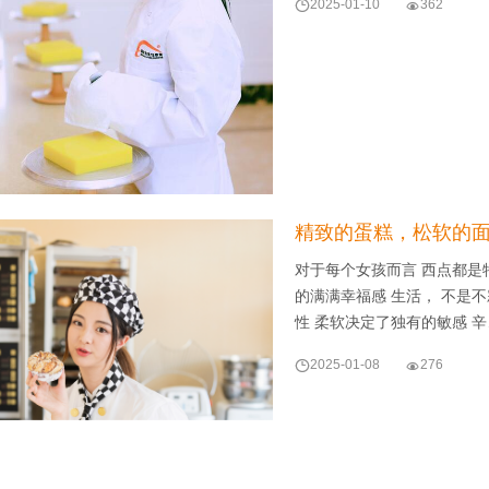

2025-01-10

362
精致的蛋糕，松软的面
对于每个女孩而言 西点都是
的满满幸福感 生活， 不是
性 柔软决定了独有的敏感 

2025-01-08

276