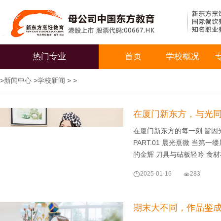
热门专业
首页
学校概况
>
新闻中心
>
学校新闻
> >
在厦门新东方，与光
在厦门新东方的每一刻 皆因
PART.01 晨光熹微 当
的金辉 刀具与砧板轻吟 食

2025-01-16

283
期末大不同，作品鉴成