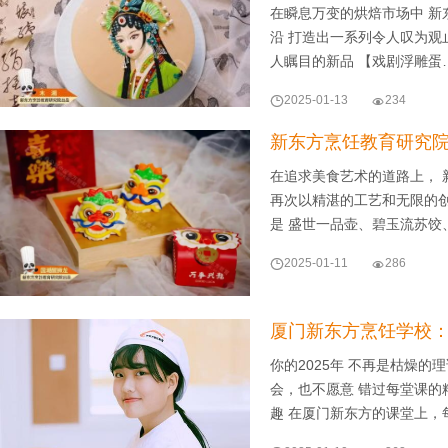
在瞬息万变的烘焙市场中 新
沿 打造出一系列令人叹为观
人瞩目的新品 【戏剧浮雕蛋

2025-01-13

234
新东方烹饪教育研究
在追求美食艺术的道路上， 
再次以精湛的工艺和无限的创
是 盛世一品壶、碧玉流苏饺

2025-01-11

286
厦门新东方烹饪学校：“
你的2025年 不再是枯燥的
会，也不愿意 错过每堂课的精
趣 在厦门新东方的课堂上，