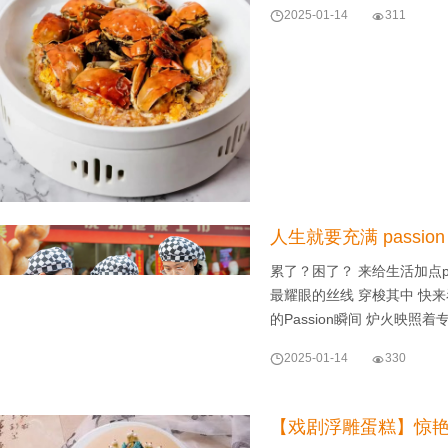

2025-01-14

311
人生就要充满 passio
累了？困了？ 来给生活加点pas
最耀眼的丝线 穿梭其中 快
的Passion瞬间 炉火映照着

2025-01-14

330
【戏剧浮雕蛋糕】惊