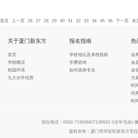
首页
上一页
26
27
28
29
30
31
32
33
34
35
36
下一页
末
关于厦门新东方
报名指南
热
首页
学校地址及来校线路
金
学校概况
学费咨询
金
校园环境
如何选择专业
金
九大办学优势
大
时
经
时
招生电话：0592-7192666/7138552 /(全年无休) 微
版权所有：厦门市同安区新东方烹饪职