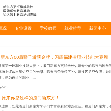
概况
专业设置
学校教师
就业推荐
新闻中心
新东方00后骄子斩获金牌，闪耀福建省职业技能大赛舞
建省第一届职业技能大赛上，厦门新东方烹饪学校烘焙专业的陈玉洁同学
赛场上绽放出绚烂夺目的光彩。陈玉洁凭借精湛的烘焙技艺勇夺金牌，她
誉，也为自己的职业……

520
E”！原来你是这样的厦门新东方！
风凛冽，却藏着厦门新东方学子们丰富多彩的校园生活。在厦门新东方，