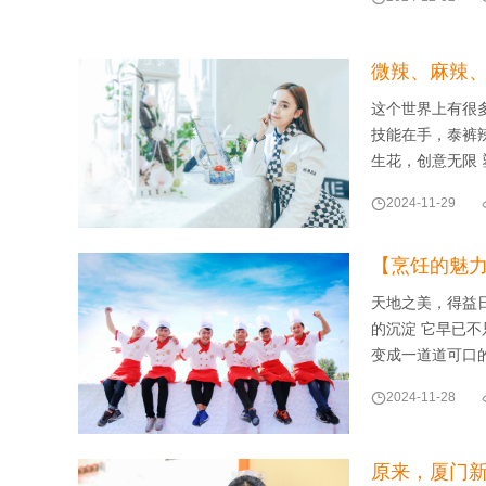
微辣、麻辣
这个世界上有很
技能在手，泰裤辣
生花，创意无限

2024-11-29
【烹饪的魅
天地之美，得益
的沉淀 它早已不
变成一道道可口

2024-11-28
原来，厦门