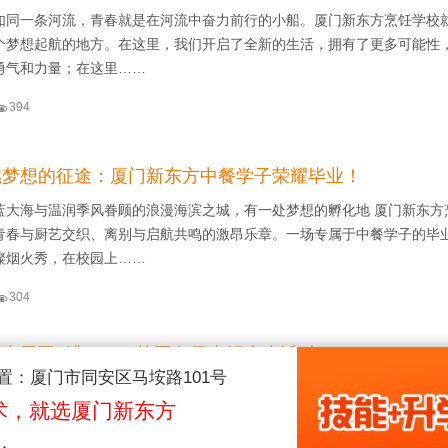
如同一条河流，青春就是在河流中奋力前行的小船。厦门新东方烹饪学校
个梦想起航的地方。在这里，我们开启了全新的生活，拥有了更多可能性
勇气和力量；在这里……

394
燃梦想的征途：厦门新东方中餐学子荣耀毕业！
蓝大海与温润季风眷顾的浪漫海滨之城，有一处梦想的孵化地 厦门新东方
青春与厨艺交织、离别与启航共鸣的激昂乐章。一场专属于中餐学子的毕
璨烟火秀，在校园上……

304
，生辰同 “沸” —— 校园冬日火锅庆生派对！
置：厦门市同安区马垵路101号
肌肤，不经意间，冬意已开始悄然来临。但厦门新东方烹饪学校的校园里
术，就选厦门新东方
开生面的羊肉火锅盛宴正热热闹闹地拉开帷幕，只为给学子们送上最暖心
： 食材与心意的双……