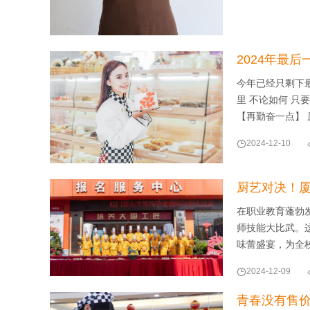
2024年最
今年已经只剩下最
里 不论如何 只
【再勤奋一点】

2024-12-10
厨艺对决！厦
在职业教育蓬勃
师技能大比武。
味蕾盛宴，为全

2024-12-09
青春没有售价