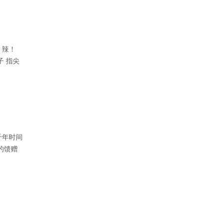
！辣！
子 指尖
千年时间
的馈赠