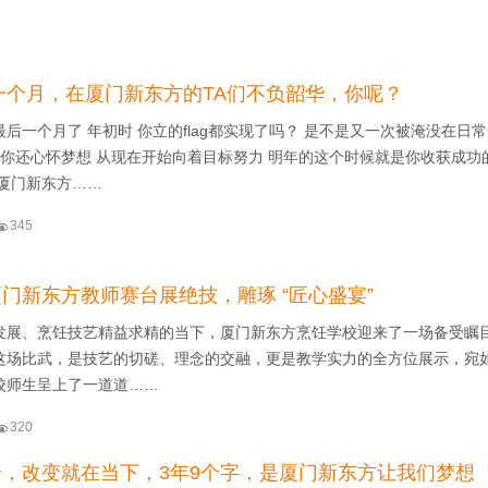
后一个月，在厦门新东方的TA们不负韶华，你呢？
后一个月了 年初时 你立的flag都实现了吗？ 是不是又一次被淹没在日
要你还心怀梦想 从现在开始向着目标努力 明年的这个时候就是你收获成功
 厦门新东方……

345
门新东方教师赛台展绝技，雕琢 “匠心盛宴”
发展、烹饪技艺精益求精的当下，厦门新东方烹饪学校迎来了一场备受瞩
这场比武，是技艺的切磋、理念的交融，更是教学实力的全方位展示，宛
校师生呈上了一道道……

320
，改变就在当下，3年9个字，是厦门新东方让我们梦想