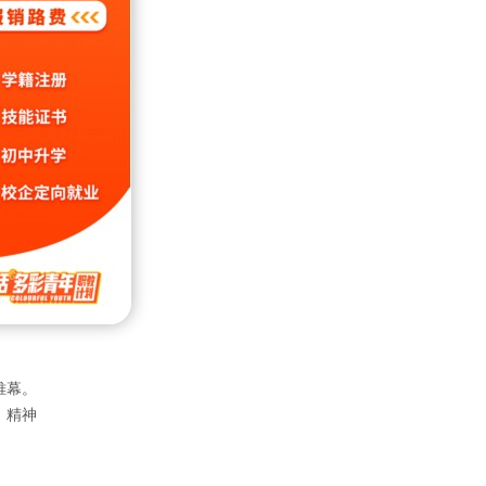
一位热
一强：烹
帷幕。
，精神