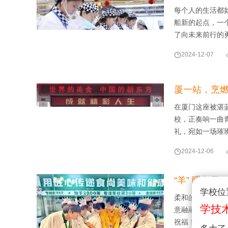
每个人的生活都
船新的起点，一
了向未来前行的

2024-12-07
厦一站，烹
在厦门这座被湛
校，正奏响一曲
礼，宛如一场璀

2024-12-06
“羊” 暖冬日
学校位
柔和的凉风拂过
学技
意融融，一场别
祝福！ 精心筹备