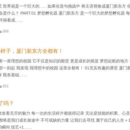
 世界就是一个巨大的...... 如果在造句挑战中 将主语替换成厦门新东方 
会是什么？ PART.01 梦想孵化器 厦门新东方 是一个巨大的梦想孵化器 
都怀揣着成……

366
的样子，厦门新东方全都有！
有一座理想的校园 它不仅是知识的殿堂 更是成长的摇篮 梦想起航的地方
那一刻起 我发现 我理想中的校园 这里全都有！ 01充实有趣的课堂 厦门
样 既有基础……

351
了吗？
散发着无尽的魅力 每一次的生活碎片都值得记录 无论是技能的积累、心
都将是我们成长旅途中 不可或缺的力量 让我们去寻找 属于自己的人生＋1
瞬间 技艺+1……