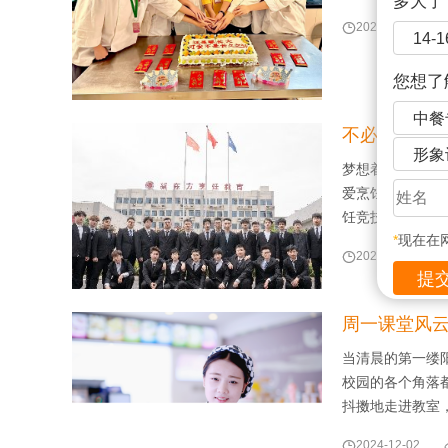
多大了

2024-12-04
14-
您想了
中餐
不必慌张！你
形象
梦想着踏入烹饪的
爱烹饪、渴望探索
饪竞技 无论是
*
现在在

2024-12-03
周一课堂风
当清晨的第一缕
校园的各个角落
抖擞地走进教室

2024-12-02