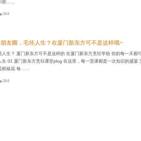
识获……

364
装朋友圈，毛坯人生？在厦门新东方可不是这样哦~
坯人生？ 厦门新东方可不是这样的 在厦门新东方烹饪学校 你的每一天都
生 01 厦门新东方烹饪课堂plog 在这里，每一堂课都是一次知识的盛宴
蛋糕裱花 每……

364