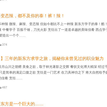
、变态辣，都不及你的泰！裤！辣！
多种辣 微辣、麻辣、变态辣 但如今都比不上一种辣 新东方学子的泰！酷
 中餐学子 百炼千锤，刀光火影 烹饪出了一道道卓越的美味佳肴 西点学
 塑造出一个个……

374
力】三年的新东方求学之旅，揭秘你未曾见过的职业魅力
日月山川之馈赠 美食之欲，取于杯光著影之交辉 餐饮文化博大精深 经过
只是简单的满足口腹之欲 烹饪是一门艺术 在刀具神功之下 将大自然给予
的佳肴 烹饪……

487
新东方是一个巨大的……