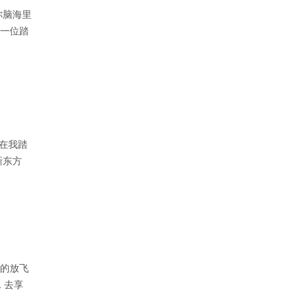
你脑海里
每一位踏
 在我踏
新东方
灵的放飞
 去享