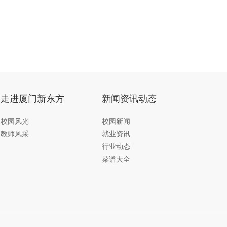
初中起点 好就业创业
走进厦门新东方
新闻资讯动态
招生办-蒋老师 03:07
职业品牌
--->全国知名职教品牌，厦门新东方职业技术
校园风光
校园新闻
学校
教师风采
就业资讯
教学优势
--->
实操教学为主
，老师一对一指导，着重
提
升学生的动手实操能力
行业动态
技能+就业
--->培养学生技能，毕业后在职场更有优势
菜谱大全
和竞争力
奖助学政策
-
-->我校为学生提供国家奖学金、企业助学金
等多项奖助学金，帮助学子
减轻学习压力
创就业帮扶
--->30000家合作企业，入学定向培养，毕
业合格可就业于星级酒店和知名餐饮企业，发展前景好，
创业提供开店指导