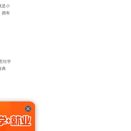
就是小
，拥有
烹饪学
业典
，却暖
的生日