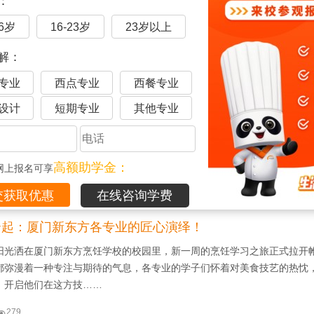
：

430
16岁
16-23岁
23岁以上
解：
专业
西点专业
西餐专业
的“强”来了！
设计
短期专业
其他专业
大门 却又不知从何开始？ 不慌，你的强来了！ 厦门新东方期待遇见 每
的你 今天 就让我们带你一同领略 厦门 新东方的强之所在 NEW EAST 
中式烹饪的煎炒……
高额助学金：
网上报名可享

378
在线咨询学费
云起：厦门新东方各专业的匠心演绎！
阳光洒在厦门新东方烹饪学校的校园里，新一周的烹饪学习之旅正式拉开
都弥漫着一种专注与期待的气息，各专业的学子们怀着对美食技艺的热忱
，开启他们在这方技……

279