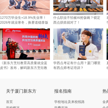
1270万毕业生+18.9%失业率！
什么职业不怕被AI抢饭碗？锁定
2026年就业寒冬，换赛道稳拿饭
西点烘焙就对了！
碗才是
《新东方烹饪教育高质量就业蓝
学西点考证有什么用？厦门哪里
皮书》发布，解码新东方烹饪教
有西点师考证培训？
育的
关于厦门新东方
报名指南
热
首页
学校地址及来校线路
金
学校概况
学费咨询
金