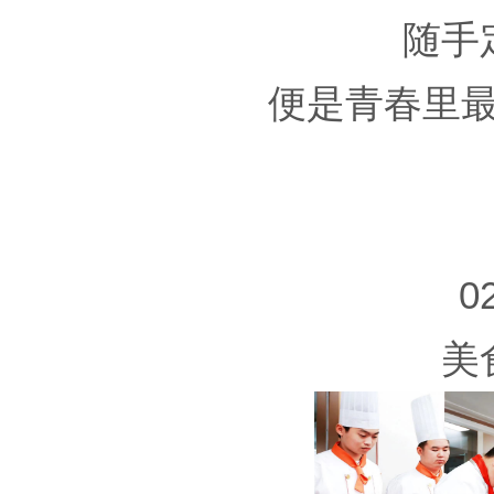
随手
便是青春里
0
美