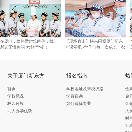
在厦门，给热爱烘焙的你，找一
【现场直击】快来围观厦门新东
所真正懂你的“六好”学校！
方课堂吧~学子们每一次成长，都
藏
关于厦门新东方
报名指南
热
首页
学校地址及来校线路
金
学校概况
学费咨询
金
校园环境
如何选择专业
金
九大办学优势
大
时
经