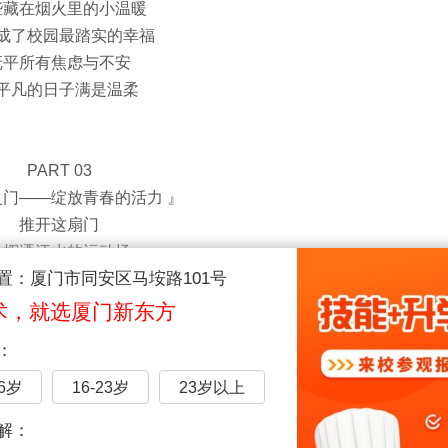
些藏在烟火里的小温暖
成了校园最踏实的幸福
抚平所有焦虑与不安
平凡的日子满是温柔
PART 03
之门——绽放青春的活力 』
推开这扇门
是挥洒汗水的运动场
置：厦门市同安区马垵路101号
活力满满的青春赛场
篮球场上跳跃的身影
术，就选厦门新东方
道上奋力奔跑的脚步
：
球场上来回飞跃的弧线
上迎着晚风慢跑的惬意
16岁
16-23岁
23岁以上
解：