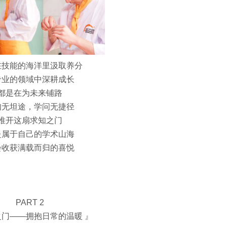
在技能的海洋里汲取养分
专业的领域中深耕成长
都是在为未来铺路
知无坦途，学问无捷径
推开这扇求知之门
赴属于自己的学术山海
会收获满载而归的喜悦
PART 2
之门——拥抱日常的温暖 』