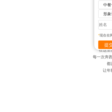
中餐
形象
*
现在在
在这里
每一次奔
都
让年