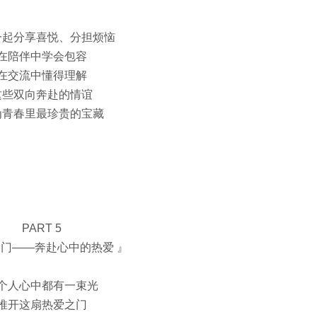
一起分享喜悦、分担烦恼
在陪伴中学会包容
在交流中懂得理解
这些双向奔赴的情谊
为青春里最珍贵的宝藏
PART 5
门——奔赴心中的热爱 』
个人心中都有一束光
推开这扇热爱之门