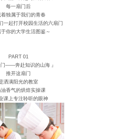
每一扇门后
藏着独属于我们的青春
们一起打开校园生活的六扇门
属于你的大学生活图鉴～
PART 01
门——奔赴知识的山海 』
推开这扇门
是洒满阳光的教室
奶油香气的烘焙实操课
业课上专注聆听的眼神