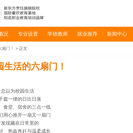
概况
专业设置
学校教师
就业推荐
新闻中心
六扇门！
> 正文
园生活的六扇门！
总以为校园生活
千篇一律的日出日落
、食堂、宿舍的三点一线
们用心推开一扇又一扇门
才发现藏在日常里的
好、热血奔赴与温柔成长