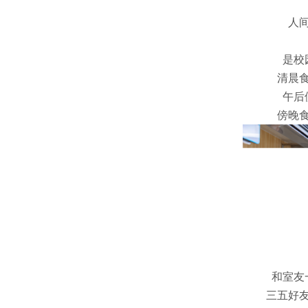
人
是校
清晨
午后
傍晚
和室友
三五好