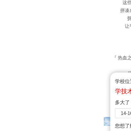
这
拼凑
让
『 热血
学校位
是
学技
跑
多大了
羽毛
操场
14-
您想了