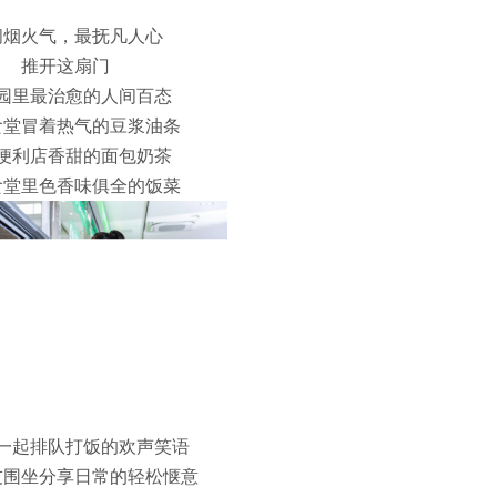
间烟火气，最抚凡人心
推开这扇门
园里最治愈的人间百态
食堂冒着热气的豆浆油条
便利店香甜的面包奶茶
食堂里色香味俱全的饭菜
一起排队打饭的欢声笑语
友围坐分享日常的轻松惬意