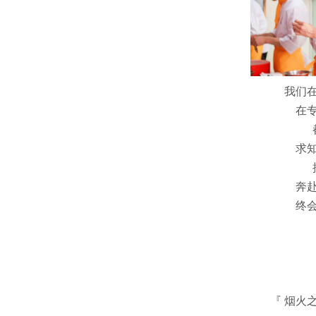
我们
在
求
奔
终
『 烟火