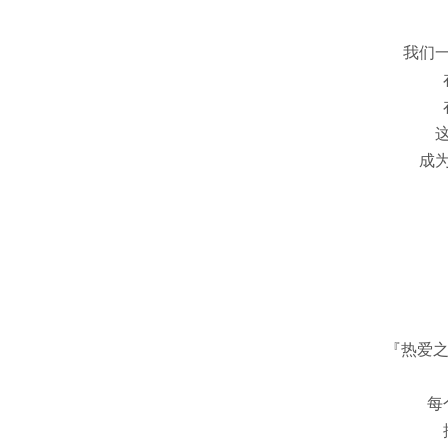
我们
成
『热爱之
每