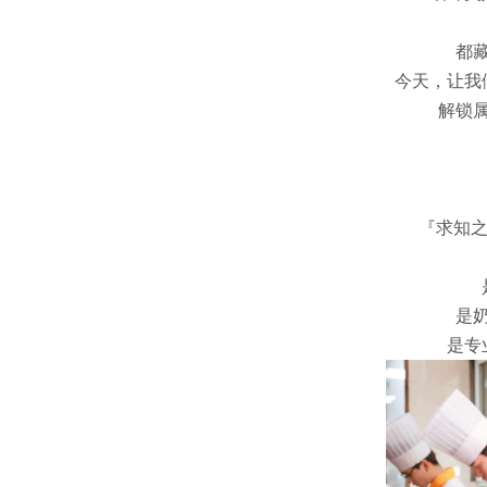
都
今天，让我
解锁
『求知之
是
是专