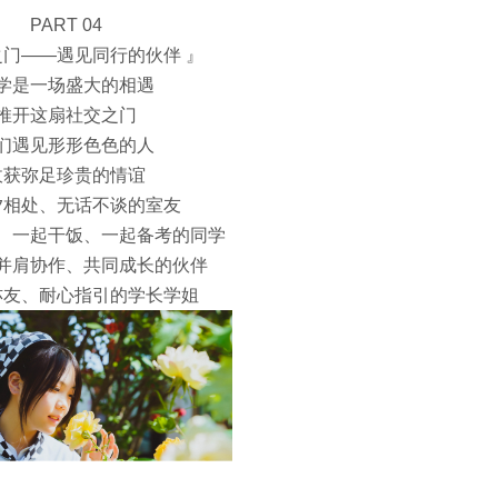
PART 04
之门——遇见同行的伙伴 』
学是一场盛大的相遇
推开这扇社交之门
们遇见形形色色的人
收获弥足珍贵的情谊
夕相处、无话不谈的室友
、一起干饭、一起备考的同学
并肩协作、共同成长的伙伴
亦友、耐心指引的学长学姐