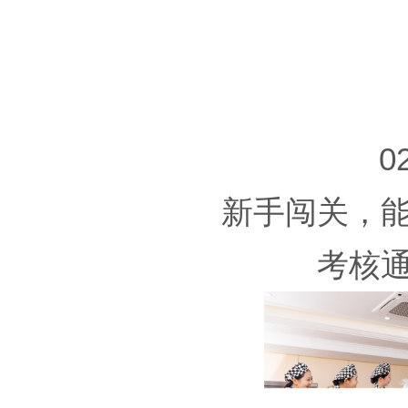
0
新手闯关，
考核