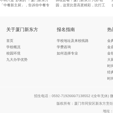
不再只是“炒菜的”！厦门新东方
择校必看！厦门新东方‘六好’校
「中餐新主厨」，告诉你中餐专
园，这里比普高更精彩，比打工
业
更
关于厦门新东方
报名指南
热
首页
学校地址及来校线路
金
学校概况
学费咨询
金
校园环境
如何选择专业
金
九大办学优势
大
时
经
时
招生电话：0592-7192666/7138552 /(全年无休) 微
版权所有：厦门市同安区新东方烹饪职
地址：