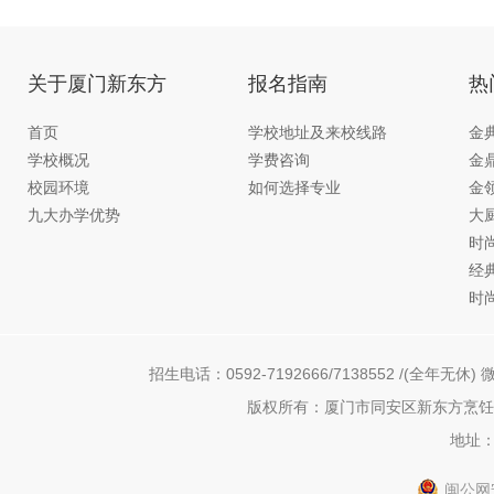
关于厦门新东方
报名指南
热
首页
学校地址及来校线路
金
学校概况
学费咨询
金
校园环境
如何选择专业
金
九大办学优势
大
时
经
时
招生电话：0592-7192666/7138552 /(全年无休) 微
版权所有：厦门市同安区新东方烹饪职
地址：
闽公网安