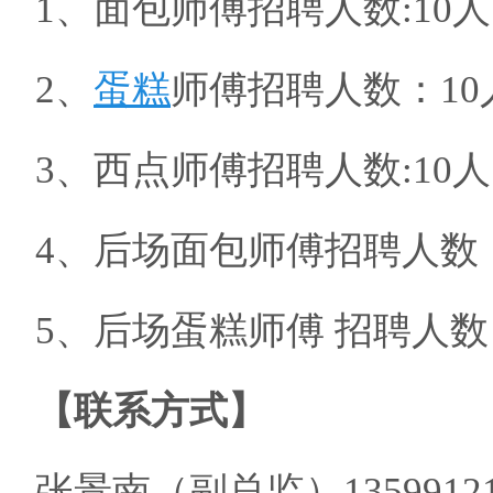
1、
面包师傅
招聘人数
:
2、
蛋糕
师傅
招聘人数：
3、
西点师傅
招聘人数
:
4、
后场面包师傅
招聘人数
5、后场蛋糕师傅 招聘人
【
联系方式
】
张景南
（
副总监
）
1359912