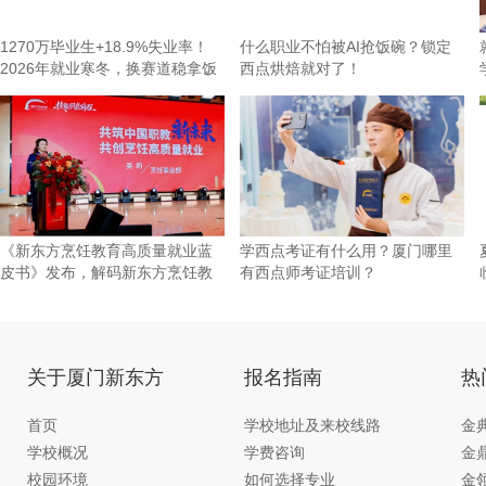
1270万毕业生+18.9%失业率！
什么职业不怕被AI抢饭碗？锁定
2026年就业寒冬，换赛道稳拿饭
西点烘焙就对了！
碗才是
《新东方烹饪教育高质量就业蓝
学西点考证有什么用？厦门哪里
皮书》发布，解码新东方烹饪教
有西点师考证培训？
育的
关于厦门新东方
报名指南
热
首页
学校地址及来校线路
金
学校概况
学费咨询
金
校园环境
如何选择专业
金