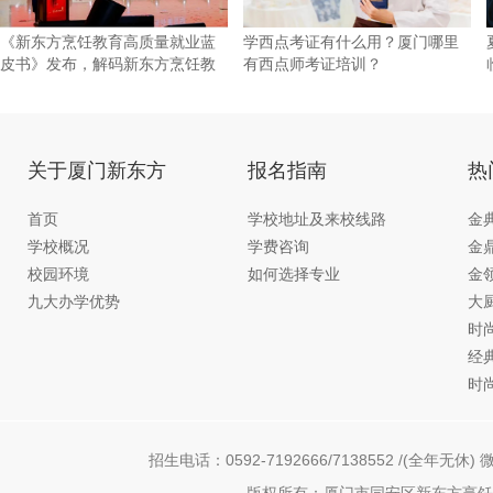
《新东方烹饪教育高质量就业蓝
学西点考证有什么用？厦门哪里
皮书》发布，解码新东方烹饪教
有西点师考证培训？
育的
关于厦门新东方
报名指南
热
首页
学校地址及来校线路
金
学校概况
学费咨询
金
校园环境
如何选择专业
金
九大办学优势
大
时
经
时
招生电话：0592-7192666/7138552 /(全年无休) 微
版权所有：厦门市同安区新东方烹饪职