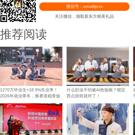
微信号：xmxdfprxx
关注微信，领取新东方精美礼品
推荐阅读
1270万毕业生+18.9%失业率！
什么职业不怕被AI抢饭碗？锁定
2026年就业寒冬，换赛道稳拿饭
西点烘焙就对了！
碗才是