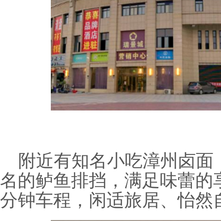
附近有知名小吃漳州卤面
名的鲈鱼排挡，满足味蕾的
分钟车程，闲适旅居、怡然