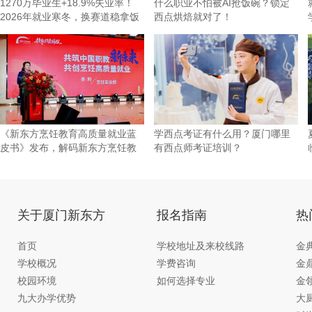
1270万毕业生+18.9%失业率！
什么职业不怕被AI抢饭碗？锁定
2026年就业寒冬，换赛道稳拿饭
西点烘焙就对了！
碗才是
《新东方烹饪教育高质量就业蓝
学西点考证有什么用？厦门哪里
皮书》发布，解码新东方烹饪教
有西点师考证培训？
育的
关于厦门新东方
报名指南
热
首页
学校地址及来校线路
金
学校概况
学费咨询
金
校园环境
如何选择专业
金
九大办学优势
大