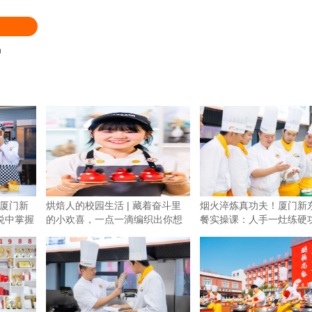
品
厦门新
烘焙人的校园生活 | 藏着奋斗里
烟火淬炼真功夫！厦门新
悦中掌握
的小欢喜，一点一滴编织出你想
餐实操课：人手一灶练硬
要
材实