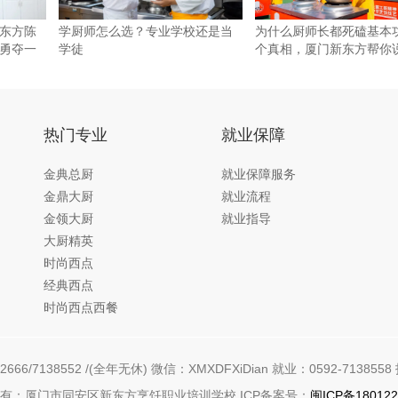
东方陈
学厨师怎么选？专业学校还是当
为什么厨师长都死磕基本
勇夺一
学徒
个真相，厦门新东方帮你
热门专业
就业保障
金典总厨
就业保障服务
金鼎大厨
就业流程
金领大厨
就业指导
大厨精英
时尚西点
经典西点
时尚西点西餐
666/7138552 /(全年无休) 微信：XMXDFXiDian 就业：0592-7138558 
有：厦门市同安区新东方烹饪职业培训学校 ICP备案号：
闽ICP备180122