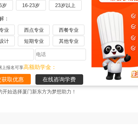
16岁
16-23岁
23岁以上
解：
专业
西点专业
西餐专业
设计
短期专业
其他专业
教材，不局限于课堂。我们会给学生提供外教课、校企合作大师
高额助学金：
网上报名可享
与老师、同学随时随地交流，寓教于乐，学习专业课程的热情被
在线咨询学费
的开始选择厦门新东方为梦想助力！