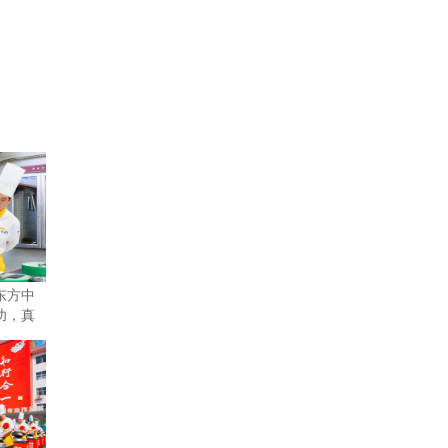
东方中
功，真