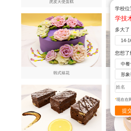
虎皮天使蛋糕
学校位
学技
多大了
14-
您想了
中餐
韩式裱花
形象
*
现在在