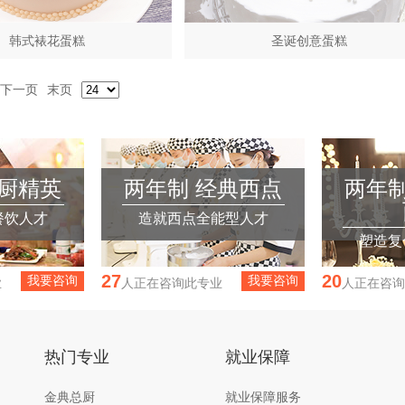
韩式裱花蛋糕
圣诞创意蛋糕
下一页
末页
大厨精英
两年制 经典西点
两年制
餐饮人才
造就西点全能型人才
塑造复
27
20
我要咨询
我要咨询
业
人正在咨询此专业
人正在咨询
热门专业
就业保障
金典总厨
就业保障服务