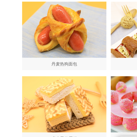
丹麦热狗面包