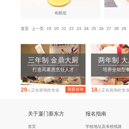
布朗尼
首页
上一页
19
20
21
22
23
24
25
26
27
28
29
三年制 金鼎大厨
两年制 
打造高素质烹饪人才
培养全能型
29
18
我要咨询
人正在咨询此专业
人正在咨询此专
关于厦门新东方
报名指南
首页
学校地址及来校线路