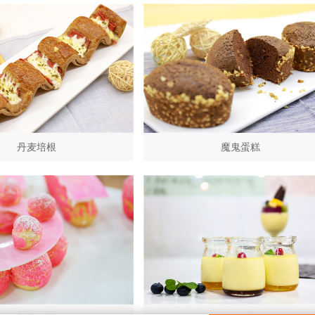
丹麦培根
魔鬼蛋糕