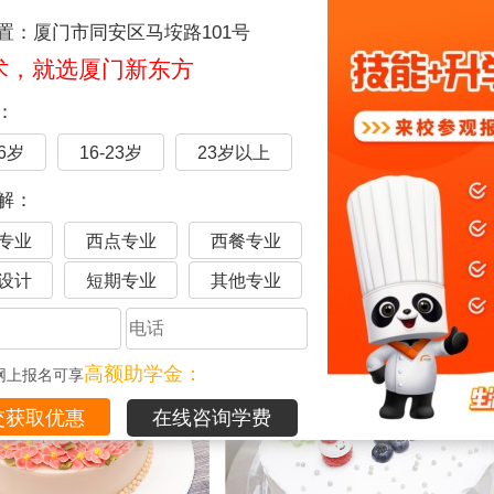
草莓泡芙
布丁杯
置：厦门市同安区马垵路101号
术，就选厦门新东方
：
16岁
16-23岁
23岁以上
解：
专业
西点专业
西餐专业
香蕉奶昔
芒果汁
设计
短期专业
其他专业
高额助学金：
网上报名可享
在线咨询学费