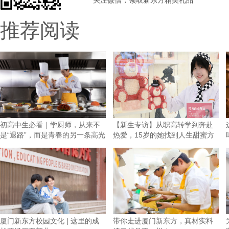
关注微信，领取新东方精美礼品
推荐阅读
初高中生必看｜学厨师，从来不
【新生专访】从职高转学到奔赴
是“退路”，而是青春的另一条高光
热爱，15岁的她找到人生甜蜜方
向！
厦门新东方校园文化 | 这里的成
带你走进厦门新东方，真材实料