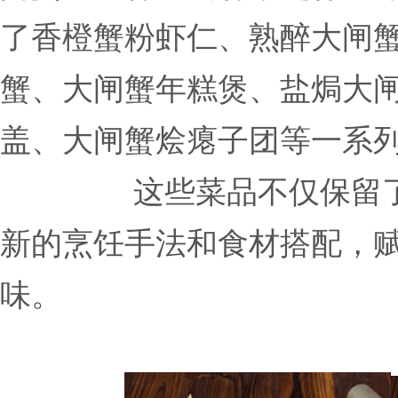
了香橙蟹粉虾仁、熟醉大闸
蟹、大闸蟹年糕煲、盐焗大
盖、大闸蟹烩瘪子团等一系
这些菜品不仅保留
新的烹饪手法和食材搭配，
味。