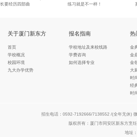
长要经历四部曲
练习就是不一样！
关于厦门新东方
报名指南
热
首页
学校地址及来校线路
金
学校概况
学费咨询
金
校园环境
如何选择专业
金
九大办学优势
大
时
经
时
招生电话：0592-7192666/7138552 /(全年无休) 微
版权所有：厦门市同安区新东方烹饪职
地址：