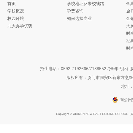
首页
学校地址及来校线路
金
学校概况
学费咨询
金
校园环境
如何选择专业
金
九大办学优势
大
时
经
时
招生电话：0592-7192666/7138552 /(全年无休) 微
版权所有：厦门市同安区新东方烹饪职
地址：
闽公网安
Copyright © XIAMEN NEW EAST CUISINE SCHOOL（
X