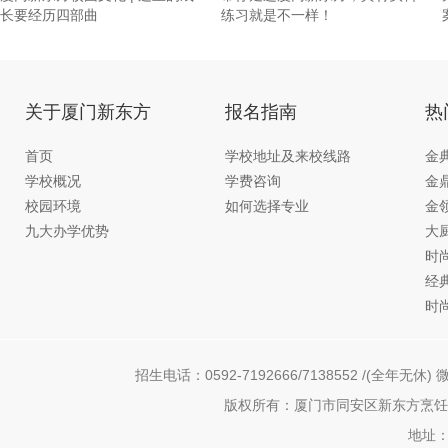
长要经历四部曲
练习就是不一样！
关于厦门新东方
报名指南
热
首页
学校地址及来校线路
金
学校概况
学费咨询
金
校园环境
如何选择专业
金
九大办学优势
大
时
经
时
招生电话：0592-7192666/7138552 /(全年无休) 微
版权所有：厦门市同安区新东方烹饪职
地址：