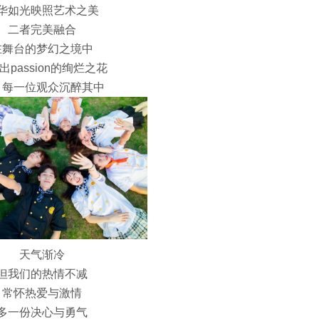
华如光映照艺术之美
二者完美融合
在舞台的梦幻之境中
出passion的绚烂之花
引每一位观众沉醉其中
天气渐冷
但我们的热情不减
常怀热爱与激情
多一份决心与勇气