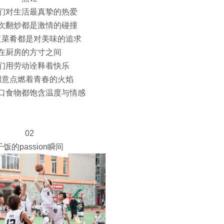
们对生活最真挚的热爱
次翻炒都是激情的碰撞
道菜肴都是对美味的追求
在厨房的方寸之间
们用劳动诠释着快乐
创意点燃着青春的火焰
口食物都饱含温度与情感
02
干饭的passion瞬间