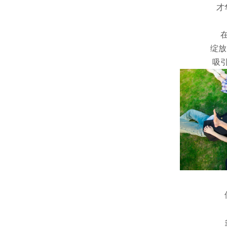
才
绽放
吸