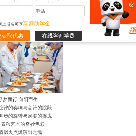
04
高额助学金：
网上报名可享
舞台的passion瞬间
在线咨询学费
寻梦而行 向阳而生
旋律的奏响与音符的跳跃
舞步的旋转与身姿的摇曳
是表演艺术的奇妙色彩
情似火点燃演出之魂