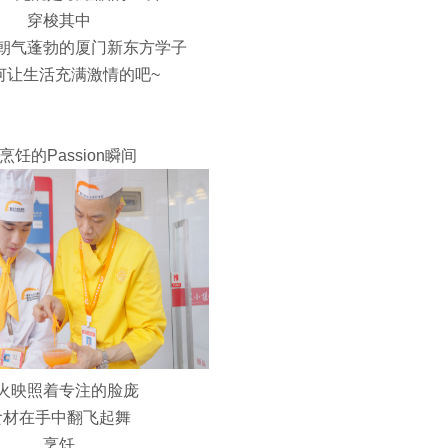
穿梭其中
朝气蓬勃的厦门新东方学子
何让生活充满激情的吧~
 烹饪的Passion瞬间
火映照着专注的脸庞
食材在手中翻飞起舞
烹饪