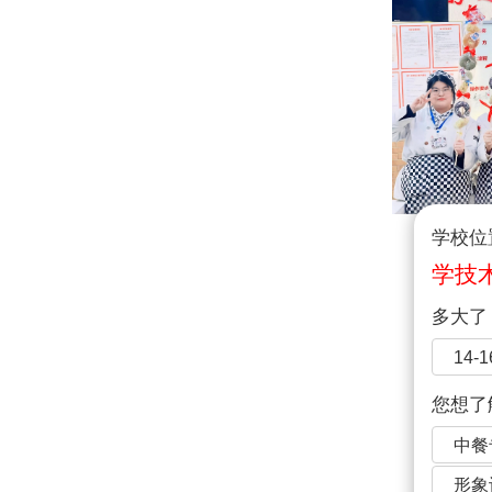
学校位
学技
多大了
篮球
14-
您想了
中餐
都
形象