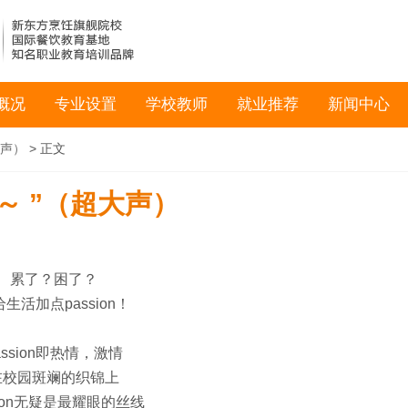
概况
专业设置
学校教师
就业推荐
新闻中心
大声）
> 正文
n～ ”（超大声）
累了？困了？
生活加点passion！
assion即热情，激情
在校园斑斓的织锦上
sion无疑是最耀眼的丝线