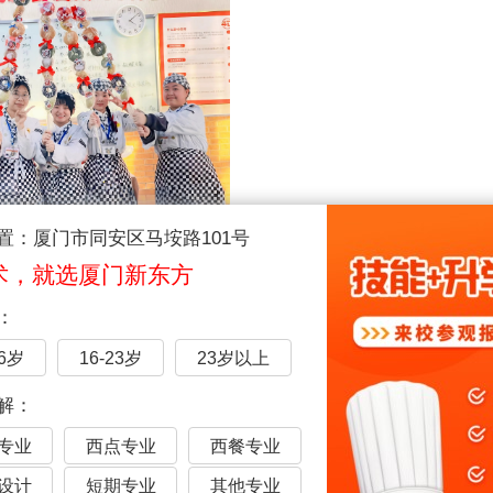
置：厦门市同安区马垵路101号
运动
是青春的代名词
术，就选厦门新东方
热情挥洒的操场上
：
在空中划出完美的弧线
汗水与欢笑交织
16岁
16-23岁
23岁以上
每一滴汗水
解：
都闪耀着热爱的光芒
专业
西点专业
西餐专业
每一次奔跑
是对passion的追逐
设计
短期专业
其他专业