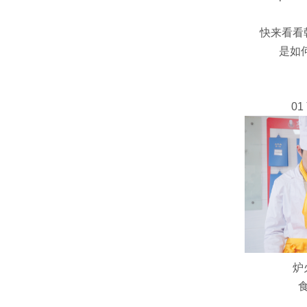
快来看看
是如
01
炉