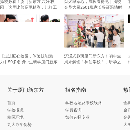
择校必看！厦门新东方‘六好’校
烟火藏孝心，成长看得见｜我校
园，这里比普高更精彩，比打工
金鼎大厨2501班家长鉴证温情时
更
刻~
【走进匠心校园，体验技能魅
沉浸式趣玩厦门新东方！初中生
力】50多名初中生研学厦门新东
周末解锁＂神仙学校＂，研学之
方，直
旅“
关于厦门新东方
报名指南
热
首页
学校地址及来校线路
金
学校概况
学费咨询
金
校园环境
如何选择专业
金
九大办学优势
大