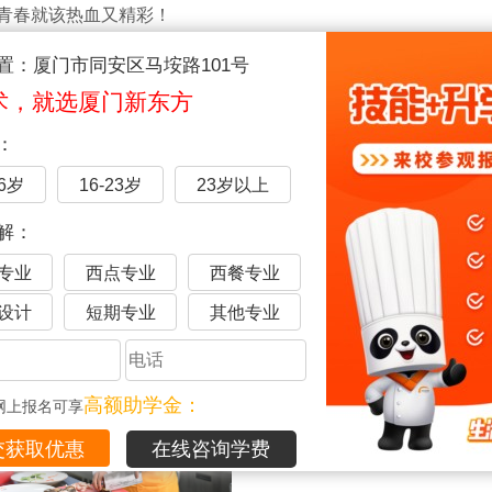
青春就该热血又精彩！
比大学寝室环境还要好！
置：厦门市同安区马垵路101号
！更有职业规划师1对1为你定制成长路径。
术，就选厦门新东方
开设校企定向班，在校就能参与企业真实项目，积累工作经验。
：
16岁
16-23岁
23岁以上
03
解：
不上高中不等于失败！
专业
西点专业
西餐专业
设计
短期专业
其他专业
高额助学金：
网上报名可享
在线咨询学费