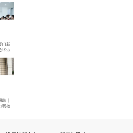
厦门新
妆毕业
启航｜
力我校