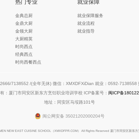
热门专业
就业保障
金典总厨
就业保障服务
金鼎大厨
就业流程
金领大厨
就业指导
大厨精英
时尚西点
经典西点
时尚西餐西点
666/7138552 /(全年无休) 微信：XMXDFXiDian 就业：0592-7138558 
有：厦门市同安区新东方烹饪职业培训学校 ICP备案号：
闽ICP备180122
地址：同安区马垵路101号
闽公网安备 35021202000204号
IAMEN NEW EAST CUISINE SCHOOL（
XMXDFPR.COM
） All Rights Reserved 厦门市同安区