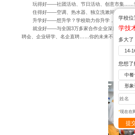
玩得好——社团活动、节日活动、创意市集……
住得好——空调、热水器、独立洗漱间卫生间，
学校位
升学好——想升学？学校助力你升学，圆梦大学
学技
就业好——与全国3万多家合作企业深度联动，
聘会、企业研学、名企直聘……你的未来不是梦！
多大了
14-
您想了
考
中餐
形象
*
现在在