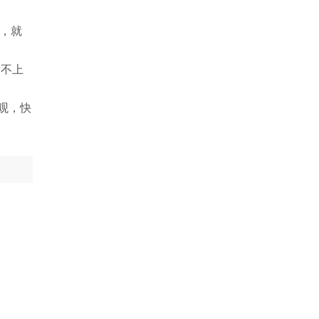
锋，就
考不上
！
观，快