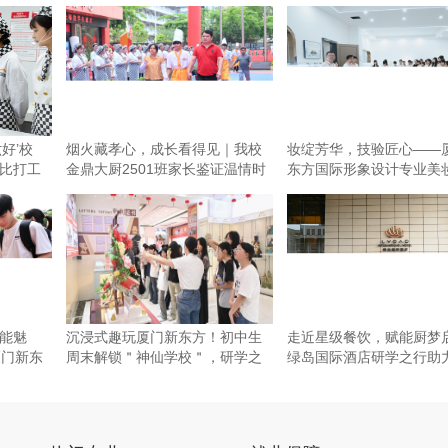
好’校
烟火藏孝心，成长看得见｜我校
妆绽芳华，技验匠心——
比打工
金鼎大厨2501班家长鉴证温情时
东方国际形象设计专业美
刻~
考核
能魅
沉浸式趣玩厦门新东方！初中生
走近星级餐饮，赋能厨梦
厦门新东
周末解锁＂神仙学校＂，研学之
绿岛国际酒店研学之行助
旅“
中餐