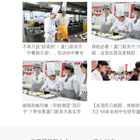
不再只是“炒菜的”！厦门新东方
择校必看！厦门新东方‘六
「中餐新主厨」，告诉你中餐专
园，这里比普高更精彩，
业
更
破除刻板印象｜职校都是“混日
【走进匠心校园，体验技
子”？带你看厦门新东方真实学
力】50多名初中生研学
风！
方，直