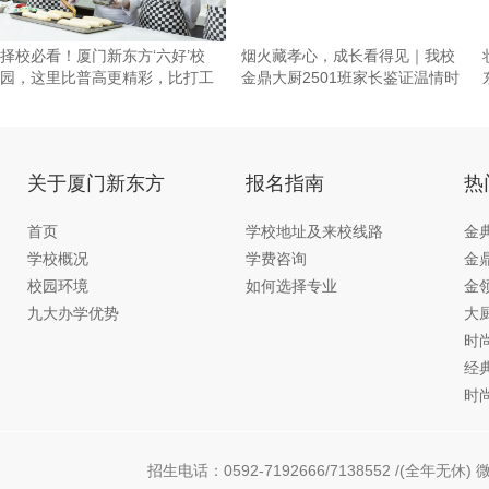
择校必看！厦门新东方‘六好’校
烟火藏孝心，成长看得见｜我校
园，这里比普高更精彩，比打工
金鼎大厨2501班家长鉴证温情时
更
刻~
关于厦门新东方
报名指南
热
首页
学校地址及来校线路
金
学校概况
学费咨询
金
校园环境
如何选择专业
金
九大办学优势
大
时
经
时
招生电话：0592-7192666/7138552 /(全年无休) 微