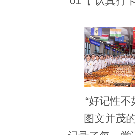
01【 认真打
“好记性不
图文并茂