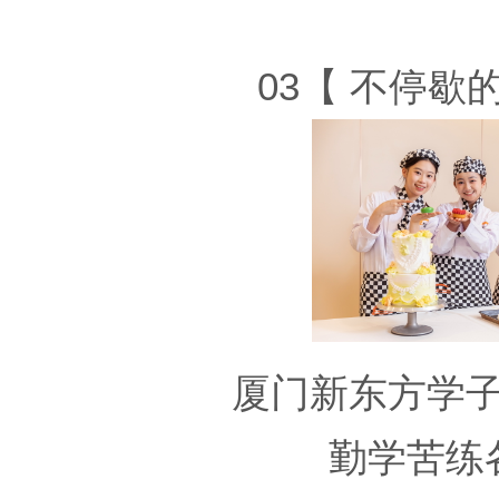
03【 不停歇
厦门新东方学
勤学苦练