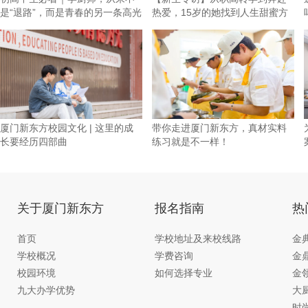
是“退路”，而是青春的另一条高光
热爱，15岁的她找到人生甜蜜方
向！
厦门新东方校园文化 | 这里的成
带你走进厦门新东方，真材实料
长要经历四部曲
练习就是不一样！
关于厦门新东方
报名指南
热
首页
学校地址及来校线路
金
学校概况
学费咨询
金
校园环境
如何选择专业
金
九大办学优势
大
时