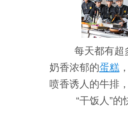
每天都有超
奶香浓郁的
蛋糕
喷香诱人的牛排
“干饭人”