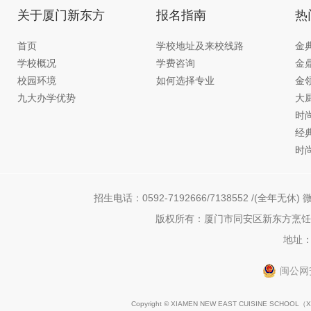
关于厦门新东方
报名指南
热
首页
学校地址及来校线路
金
学校概况
学费咨询
金
校园环境
如何选择专业
金
九大办学优势
大
时
经
时
招生电话：0592-7192666/7138552 /(全年无休) 微
版权所有：厦门市同安区新东方烹饪职
地址：
闽公网安
Copyright © XIAMEN NEW EAST CUISINE SCHOOL（
X