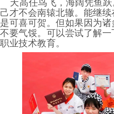
天高任鸟飞，海阔凭鱼跃
己才不会南辕北辙。能继续
是可喜可贺。但如果因为诸
不要气馁。可以尝试了解一
职业技术教育。