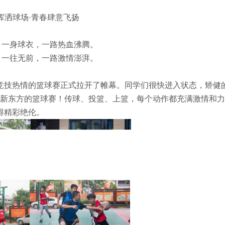
挥洒球场·青春肆意飞扬
，一身球衣，一路热血沸腾。
，一往无前，一路激情澎湃。
竞技热情的篮球赛正式拉开了帷幕。同学们很快进入状态，矫健
门新东方的篮球赛！传球、投篮、上篮，每个动作都充满激情和
得精彩绝伦。