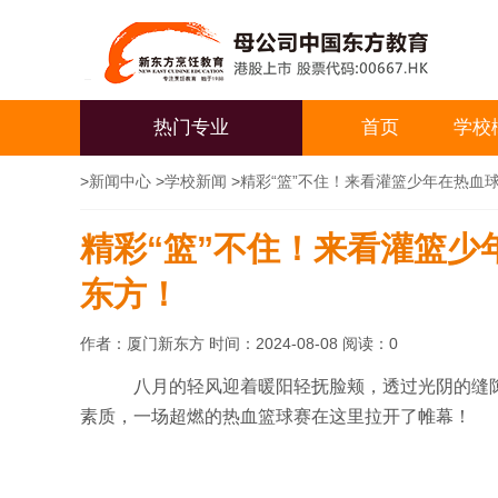
热门专业
首页
学校
>
新闻中心
>
学校新闻
>
精彩“篮”不住！来看灌篮少年在热血
精彩“篮”不住！来看灌篮
东方！
作者：厦门新东方 时间：2024-08-08 阅读：
0
八月的轻风迎着暖阳轻抚脸颊，透过光阴的缝隙，
素质，一场超燃的热血篮球赛在这里拉开了帷幕！