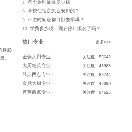
考个厨师证要多少钱
7
学校住宿是怎么安排的？
8
什麽时间段都可以去学吗？
9
学费多少呢，现在停止报名了吗？
10
热门专业
更多>>>
的身影
金领大厨专业
关注度：55642
力量。
大厨精英专业
关注度：45988
经典西点专业
关注度：88744
金鼎大厨专业
关注度：48890
菁英西点专业
关注度：54626