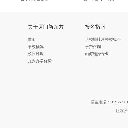
关于厦门新东方
报名指南
首页
学校地址及来校线路
学校概况
学费咨询
校园环境
如何选择专业
九大办学优势
招生电话：0592-7192
版权所