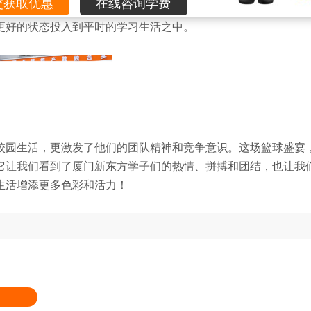
在线咨询学费
，将无限的满足与快感融入到每一个投篮，每一次突破，每一记
更好的状态投入到平时的学习生活之中。
校园生活，更激发了他们的团队精神和竞争意识。这场篮球盛宴
它让我们看到了厦门新东方学子们的热情、拼搏和团结，也让我
生活增添更多色彩和活力！