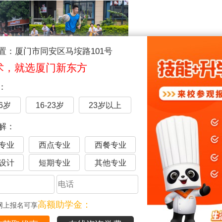
置：厦门市同安区马垵路101号
术，就选厦门新东方
上团队合作 挥洒汗水
：
队员们个个精神抖擞
16岁
16-23岁
23岁以上
展开了一轮轮的投球
你争我夺 你攻我守
解：
传球 扣球 投篮 突破
专业
西点专业
西餐专业
丽的抛物线在空中划过
 鼓励 各种声音不绝于耳
设计
短期专业
其他专业
场上不可忽视的热血瞬间
我们奋勇拼搏的美好青春
高额助学金：
网上报名可享
场。球鞋摩擦地面的声音在场中回荡，荡起少年的傲气与张扬。