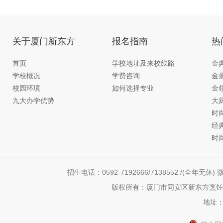
关于厦门新东方
报名指南
热
首页
学校地址及来校线路
金
学校概况
学费咨询
金
校园环境
如何选择专业
金
九大办学优势
大
时
经
时
招生电话：0592-7192666/7138552 /(全年无休) 微
版权所有：厦门市同安区新东方烹饪职
地址：