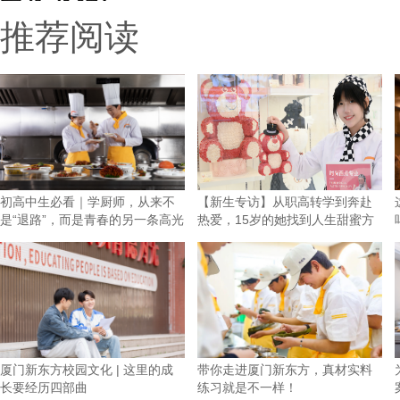
推荐阅读
初高中生必看｜学厨师，从来不
【新生专访】从职高转学到奔赴
是“退路”，而是青春的另一条高光
热爱，15岁的她找到人生甜蜜方
向！
厦门新东方校园文化 | 这里的成
带你走进厦门新东方，真材实料
长要经历四部曲
练习就是不一样！