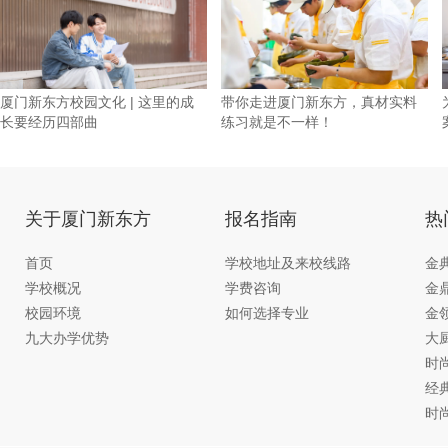
厦门新东方校园文化 | 这里的成
带你走进厦门新东方，真材实料
长要经历四部曲
练习就是不一样！
关于厦门新东方
报名指南
热
首页
学校地址及来校线路
金
学校概况
学费咨询
金
校园环境
如何选择专业
金
九大办学优势
大
时
经
时