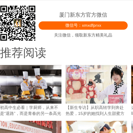
厦门新东方官方微信
微信号：xmxdfprxx
关注微信，领取新东方精美礼品
推荐阅读
初高中生必看｜学厨师，从来不
【新生专访】从职高转学到奔赴
是“退路”，而是青春的另一条高光
热爱，15岁的她找到人生甜蜜方
向！