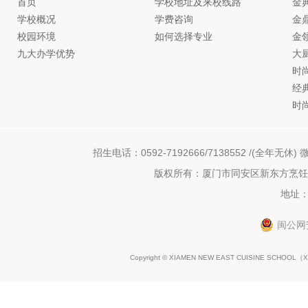
首页
学校地址及来校线路
金
学校概况
学费咨询
金
校园环境
如何选择专业
金
九大办学优势
大
时
经
时
招生电话：0592-7192666/7138552 /(全年无休) 微
版权所有：厦门市同安区新东方烹饪职
地址：
闽公网安
Copyright © XIAMEN NEW EAST CUISINE SCHOOL（
X