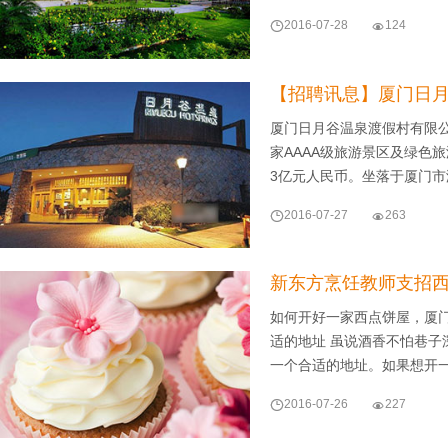

2016-07-28

124
【招聘讯息】厦门日
厦门日月谷温泉渡假村有限
家AAAA级旅游景区及绿色
3亿元人民币。坐落于厦门市

2016-07-27

263
新东方烹饪教师支招
如何开好一家西点饼屋，厦
适的地址 虽说酒香不怕巷
一个合适的地址。如果想开

2016-07-26

227