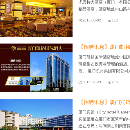
毕思特大酒店（厦门）有限
精品酒店，酒店地处中山路

2016-08-02

112
【招聘讯息】厦门凯
厦门凯裕国际酒店地处中国
凯裕集团投资与管理的酒店
店。 厦门凯裕集团有限公司

2016-07-29

215
【招聘讯息】厦门宾
厦门宾馆（City hotel
宾馆坐落在厦门市区繁华的
近在咫尺；与闽南古刹南普