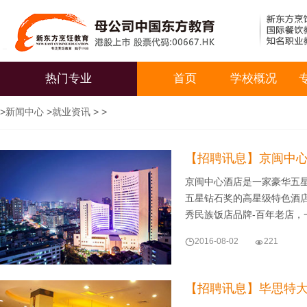
热门专业
首页
学校概况
>
新闻中心
>
就业资讯
> >
【招聘讯息】京闽中
京闽中心酒店是一家豪华五
五星钻石奖的高星级特色酒
秀民族饭店品牌-百年老店，

2016-08-02

221
【招聘讯息】毕思特