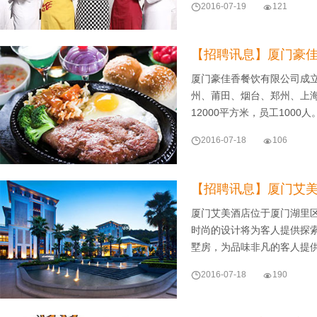

2016-07-19

121
【招聘讯息】厦门豪
厦门豪佳香餐饮有限公司成立
州、莆田、烟台、郑州、上
12000平方米，员工1000

2016-07-18

106
【招聘讯息】厦门艾
厦门艾美酒店位于厦门湖里
时尚的设计将为客人提供探索
墅房，为品味非凡的客人提

2016-07-18

190