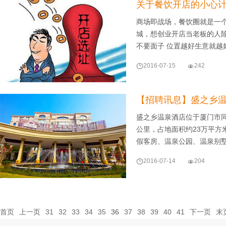
关于餐饮开店的小心
商场即战场，餐饮圈就是一
城，想创业开店当老板的人除
不要面子 位置越好生意就越

2016-07-15

242
【招聘讯息】盛之乡
盛之乡温泉酒店位于厦门市同
公里，占地面积约23万平
假客房、温泉公园、温泉别

2016-07-14

204
首页
上一页
31
32
33
34
35
36
37
38
39
40
41
下一页
末