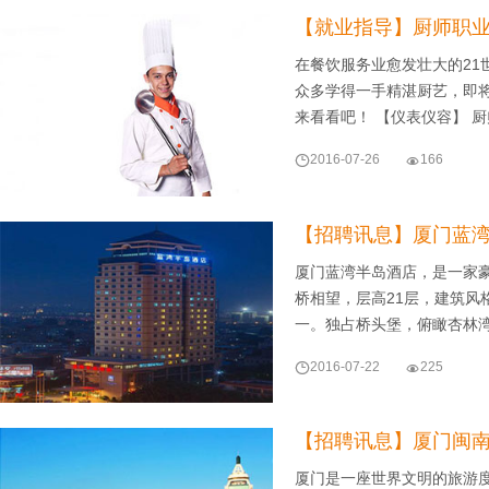
【就业指导】厨师职
在餐饮服务业愈发壮大的2
众多学得一手精湛厨艺，即
来看看吧！ 【仪表仪容】 

2016-07-26

166
【招聘讯息】厦门蓝
厦门蓝湾半岛酒店，是一家
桥相望，层高21层，建筑
一。独占桥头堡，俯瞰杏林

2016-07-22

225
【招聘讯息】厦门闽
厦门是一座世界文明的旅游