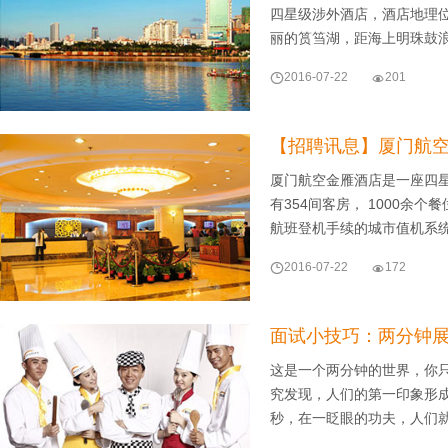
四星级涉外酒店，酒店地理
丽的筼筜湖，距海上明珠鼓

2016-07-22

201
【招聘讯息】厦门航
厦门航空金雁酒店是一座四
有354间客房， 1000余
航班登机手续的城市值机系

2016-07-22

172
面试小技巧：两分钟
这是一个两分钟的世界，你
究发现，人们的第一印象形
秒，在一眨眼的功夫，人们