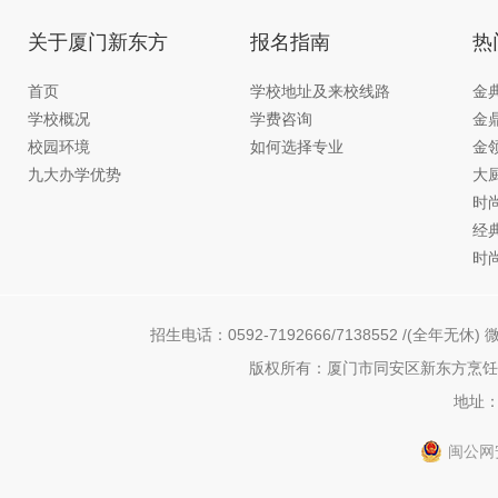
关于厦门新东方
报名指南
热
首页
学校地址及来校线路
金
学校概况
学费咨询
金
校园环境
如何选择专业
金
九大办学优势
大
时
经
时
招生电话：0592-7192666/7138552 /(全年无休) 微
版权所有：厦门市同安区新东方烹饪职
地址：
闽公网安