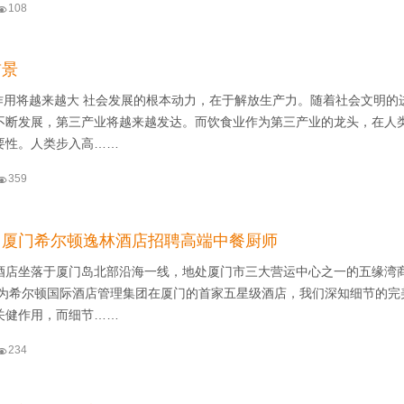

108
前景
会作用将越来越大 社会发展的根本动力，在于解放生产力。随着社会文明的
不断发展，第三产业将越来越发达。而饮食业作为第三产业的龙头，在人
要性。人类步入高……

359
】厦门希尔顿逸林酒店招聘高端中餐厨师
酒店坐落于厦门岛北部沿海一线，地处厦门市三大营运中心之一的五缘湾
作为希尔顿国际酒店管理集团在厦门的首家五星级酒店，我们深知细节的完
关健作用，而细节……

234