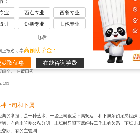
解：
下这10点，无论哪位老板能做到，一定不缺少忠诚员工！ 你的领导有这些
绝对值得追随！ 1……
专业
西点专业
西餐专业
设计
短期专业
其他专业

478
】莆田秀屿假日酒店
高额助学金：
网上报名可享
店是洲际酒店集团中一家国际化的商务休闲酒店，位于福建莆田市。酒店拥
在线咨询学费
中式和西式餐厅，多功能会议室及1500㎡无柱宴会厅，室内游泳池和健身
应俱全。 在莆田秀……

193
几种上司和下属
距离的拿捏，是一种艺术。一些上司很受下属欢迎，和下属亲如兄弟姐妹
密切。有的主管则公私分明，上班时只跟下属维持工作上的关系，下班走
无交际。有的主管则……