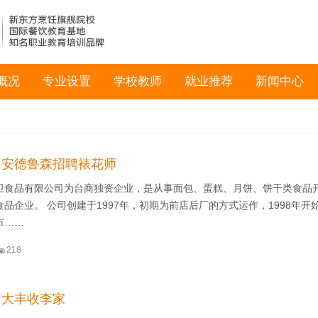
概况
专业设置
学校教师
就业推荐
新闻中心
】安德鲁森招聘裱花师
卫食品有限公司为台商独资企业，是从事面包、蛋糕、月饼、饼干类食品
品企业。 公司创建于1997年，初期为前店后厂的方式运作，1998年开
市……

218
】大丰收李家