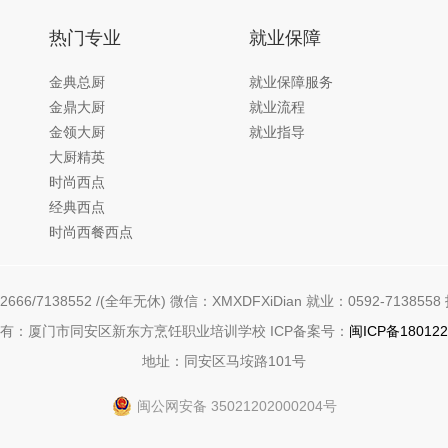
热门专业
就业保障
金典总厨
就业保障服务
金鼎大厨
就业流程
金领大厨
就业指导
大厨精英
时尚西点
经典西点
时尚西餐西点
666/7138552 /(全年无休) 微信：XMXDFXiDian 就业：0592-7138558 
有：厦门市同安区新东方烹饪职业培训学校 ICP备案号：
闽ICP备180122
地址：同安区马垵路101号
闽公网安备 35021202000204号