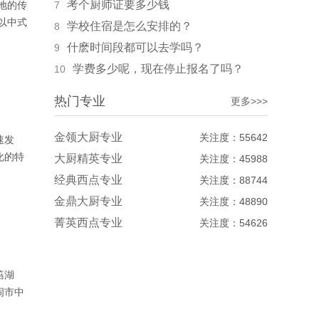
考个厨师证要多少钱
地的传
7
以中式
学校住宿是怎么安排的？
8
什麽时间段都可以去学吗？
9
学费多少呢，现在停止报名了吗？
10
热门专业
更多>>>
金领大厨专业
关注度：55642
速发
化的特
大厨精英专业
关注度：45988
经典西点专业
关注度：88744
金鼎大厨专业
关注度：48890
菁英西点专业
关注度：54626
筜湖
闹市中