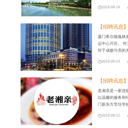

2016-09-14
【招聘讯息
厦门希尔顿逸林
运中心片区。 
对于成败与否的

2016-09-13
【招聘讯息
老湘亲是一家连
以温馨的服务和
门新东方烹饪学

2016-09-12