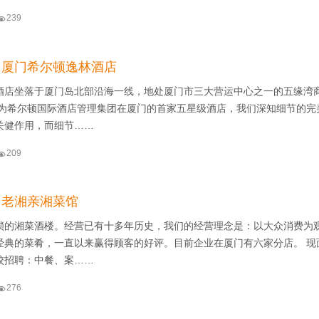

239
】厦门希尔顿逸林酒店
酒店坐落于厦门岛北部沿海一线，地处厦门市三大营运中心之一的五缘湾
作为希尔顿国际酒店管理集团在厦门的首家五星级酒店，我们深知细节的完
关健作用，而细节……

209
】老湘亲湘菜馆
锁的湘菜酒楼。经营已有十多年历史，我们的经营理念是：以大众消费为
经典的菜肴，一直以来赢得顾客的好评。目前企业在厦门有六家分店。 现
校招聘：中餐、案……

276