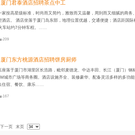
】厦门君泰酒店招聘茶点中工
一家按高星级标准，时尚而又简约，雅致而又温馨，周到而又细腻的商务
型酒店。 酒店坐落于厦门岛东部，地理位置优越，交通便捷；酒店距国际
火车站约7分钟车程。……

209
】厦门东方桃源酒店招聘饼房厨师
店座落于厦门市湖里区长浩路，毗邻麦德龙、中达丰田、长江（厦门）钢
SM城市广场等商务圈。酒店设施齐全、装修豪华、配备灵活多样的多功能
集住宿、餐饮、康乐……

167
下一页
末页