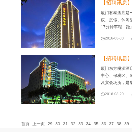
【招聘讯息
厦门君泰酒店是
议、度假、休闲
17分钟车程，距

2016-08-30
【招聘讯息
厦门东方桃源酒
中心、保税区、
及宴会场所，是

2016-08-29
首页
上一页
29
30
31
32
33
34
35
36
37
38
39