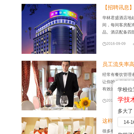
【招聘讯息
华林君盛酒店地
间，每间客房配
品。酒店配备四

2016-09-09
员工流失率
经常有餐饮管理
让你的人员流失
有效的激励方法
学校位
学技

2016-09-07
多大了
这样的餐饮
14-
很多餐饮老板都