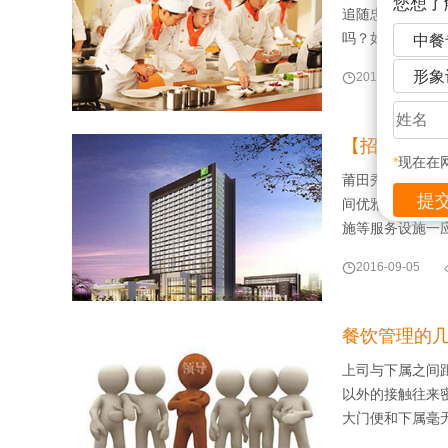
您想了
追随忠诚呢？以
吗？如果有三条，
中餐
形象

2016-09-07
【招聘讯息
*
现在在
莆田秀屿假日酒
间优雅的客房，
施等服务设施一

2016-09-05
餐饮管理的
上司与下属之间
以外的接触往来
大门便和下属毫