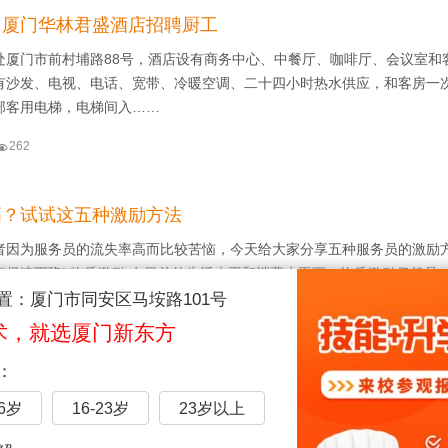
】厦门华林君盛酒店招聘厨工
处厦门市前村埔路88号，酒店设有商务中心、中餐厅、咖啡厅、会议室和
有沙发、电视、电话、宽带、冷暖空调、二十四小时热水供应，和客房一
部客用电梯，电梯间入……

262
高？试试这五种激励方法
者因为服务员的流失率高而比较苦恼，今天给大家分享五种服务员的激励
率极速下降! 物质激励 在目前的生活水平和消费水平下，物质激励仍然是
。尤其对基层服……
置：厦门市同安区马垵路101号
术，就选厦门新东方

152
：
老板很让人信服
16岁
16-23岁
23岁以上
在抱怨员工做事不认真，不忠诚，但是对于员工来说，你是否值得他们死