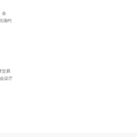
、会
机场约
材交易
会议厅