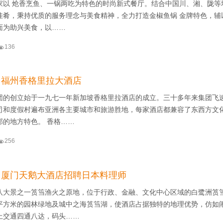
家以 炝香烹鱼、一锅两吃为特色的时尚新式餐厅。结合中国川、湘、陇等
佳肴，秉持优质的服务理念与美食精神，全力打造金椒鱼锅 金牌特色，辅
面为助兴美食，以……

136
】福州香格里拉大酒店
团的创立始于一九七一年新加坡香格里拉酒店的成立。三十多年来集团飞
司和度假村遍布亚洲各主要城市和旅游胜地，每家酒店都兼容了东西方文
郁的地方特色。 香格……

256
】厦门天鹅大酒店招聘日本料理师
八大景之一筼筜渔火之原地，位于行政、金融、文化中心区域的白鹭洲筼
平方米的园林绿地及城中之海筼筜湖，使酒店占据独特的地理优势，仿如
上交通四通八达，码头……