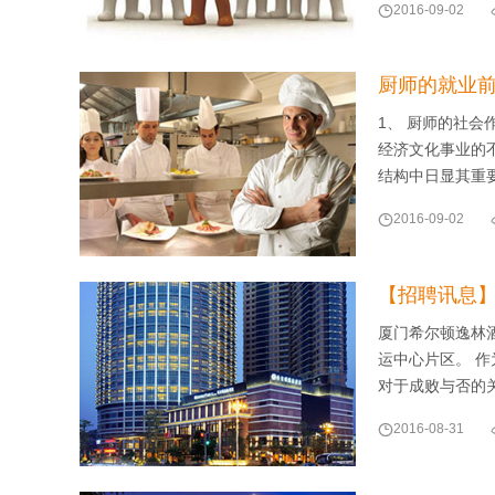

2016-09-02
厨师的就业
1、 厨师的社
经济文化事业的
结构中日显其重

2016-09-02
【招聘讯息
厦门希尔顿逸林
运中心片区。 
对于成败与否的

2016-08-31