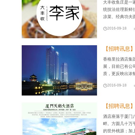
大丰收鱼庄是一
统技法佐理新鲜
凉菜、经典功夫

2016-09-18
【招聘讯息
香格里拉酒店集
展，目前已有公
质，更反映出浓

2016-09-18
【招聘讯息
酒店座落于厦门
畔。方圆几十万
的世外桃源；加