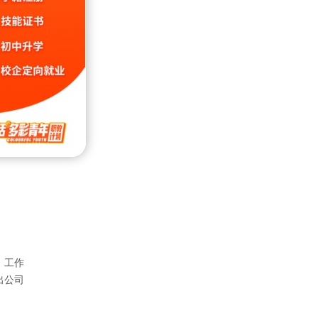
品质
有310
房等设
，工作
出公司