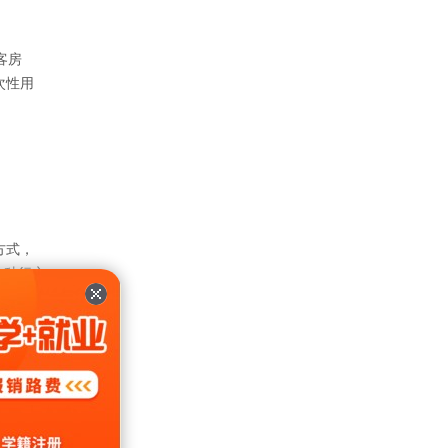
客房
次性用
方式，
一种行之
心塌地