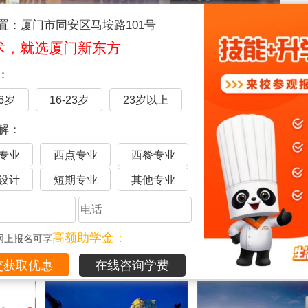
置：厦门市同安区马垵路101号
术，就选厦门新东方
：
16岁
16-23岁
23岁以上
解：
专业
西点专业
西餐专业
设计
短期专业
其他专业
品
高额助学金：
网上报名可享
在线咨询学费