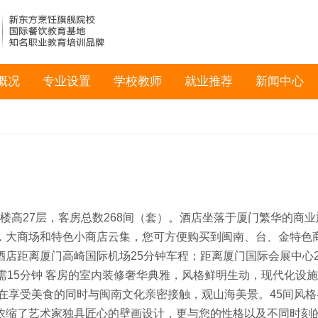
概况
专业设置
学校教师
就业推荐
新闻中心
，主楼高27层，客房总数268间（套）。酒店坐落于厦门繁华的商
，大商场和特色小商店云集，您可方便购买到闽南、台、金特色
店距离厦门高崎国际机场25分钟车程；距离厦门国际会展中心2
需15分钟 客房的室内装修奢华典雅，风格鲜明生动，现代化设
您在享受美食的同时与闽南文化亲密接触，观山海美景。45间风
浓缩了艺术家独具匠心的壁画设计，更与您的性格以及不同时刻