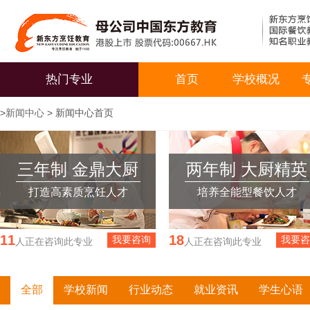
热门专业
首页
学校概况
>
新闻中心
> 新闻中心首页
三年制 金鼎大厨
两年制 大厨精英
打造高素质烹饪人才
培养全能型餐饮人才
20
25
我要咨询
我要咨
人正在咨询此专业
人正在咨询此专业
全部
学校新闻
行业动态
就业资讯
学生心语