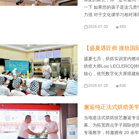
一下 如果您的孩子是这几类
力强 对于文化课学习相对薄

2026-07-30

485
【盛夏遇匠师 接轨国
盛夏七月，烘焙实训室内燃
烘焙大师Loic LECLE
核心，依托数字化大屏搭建

2026-07-28

606
邂逅纯正法式烘焙美学！
当地道法式烘焙技艺邂逅专
幕。为拓宽西点学子国际烘
专项教学，特邀拥有 20 余