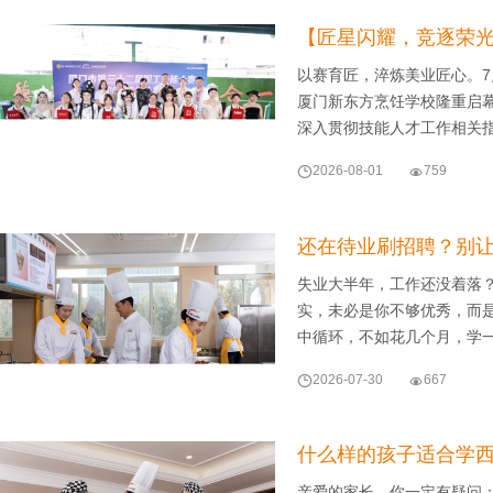
【匠星闪耀，竞逐荣
以赛育匠，淬炼美业匠心。7
厦门新东方烹饪学校隆重启
深入贯彻技能人才工作相关

2026-08-01

759
还在待业刷招聘？别让
失业大半年，工作还没着落
实，未必是你不够优秀，而
中循环，不如花几个月，学

2026-07-30

667
什么样的孩子适合学
亲爱的家长，你一定有疑问：