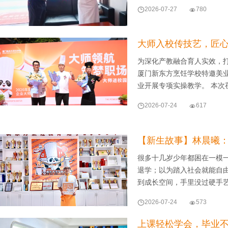

2026-07-27

780
大师入校传技艺，匠
为深化产教融合育人实效，
厦门新东方烹饪学校特邀美
业开展专项实操教学。 本次

2026-07-24

617
【新生故事】林晨曦：
很多十几岁少年都困在一模
退学；以为踏入社会就能自
到成长空间，手里没过硬手

2026-07-24

573
上课轻松学会，毕业