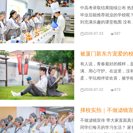
中高考录取结果陆续公布 热
毕业后能推荐就业的学校呢？
到充满乐趣的课堂氛围 没有

2026-07-23

597
被厦门新东方宠爱的
有人说，青春最好的模样，
满、用心守护。在这里，没
柔，学玩相伴皆欢喜，被学

2026-07-22

673
择校实拍｜不做滤镜
不做滤镜宣传 带大家直面真
同学们每天的学习生活？ 家