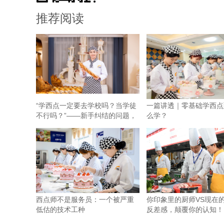
推荐阅读
“学西点一定要去学校吗？当学徒
一篇讲透｜零基础学西点
不行吗？”——新手纠结的问题，
么学？
西点师不是服务员：一个被严重
你印象里的厨师VS现在
低估的技术工种
反差感，颠覆你的认知！