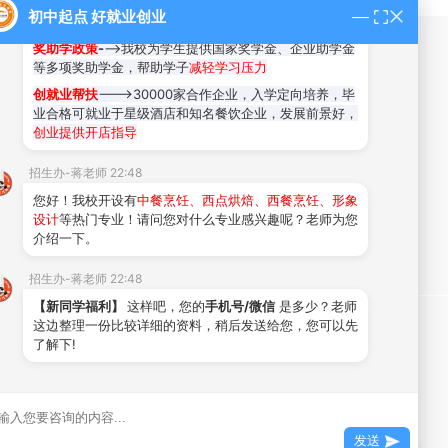
技能+就业
--->培养学生技能，毕业后在职场更有优势
初中起点 好就业创业
和竞争力
奖助学政策
-
-->我校为学生提供国家奖学金、企业助学金
走进厦门新东方
新闻资讯动态
等多项奖助学金，帮助学子
减轻学习压力
创就业帮扶
--->30000家合作企业，入学定向培养，毕
校园风光
校园新闻
业合格可就业于星级酒店和知名餐饮企业，发展前景好，
创业提供开店指导
教师风采
就业资讯
行业动态
招生办-蒋老师 22:48
菜谱大全
您好！我校开设有
中餐烹饪、西点烘焙、西餐烹饪、形象
设计
等热门专业！请问您对什么专业感兴趣呢？老师为您
介绍一下。
招生办-蒋老师 22:48
【新同学福利】
这样吧，您的
手机号/微信
是多少？老师
这边整理一份比较详细的资料，稍后发送给您，您可以先
招聘：0592-7775606
了解下!
55号-1
发送