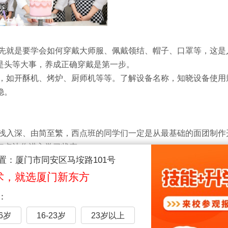
先就是要学会如何穿戴大师服、佩戴领结、帽子、口罩等，这是
是头等大事，养成正确穿戴是第一步。
，如开酥机、烤炉、厨师机等等。了解设备名称，知晓设备使用
稳。
浅入深、由简至繁，西点班的同学们一定是从最基础的面团制作
点点让你进入学习状态。
置：厦门市同安区马垵路101号
术，就选厦门新东方
：
16岁
16-23岁
23岁以上