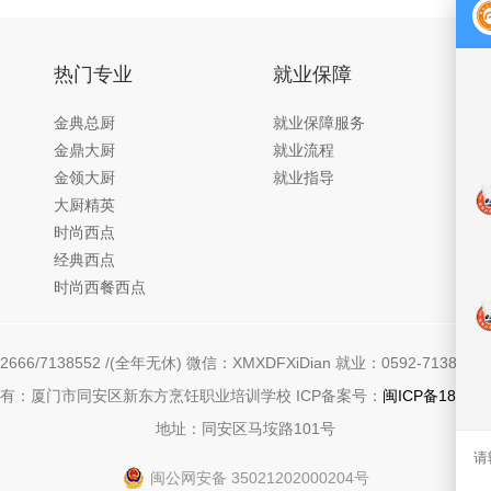
热门专业
就业保障
金典总厨
就业保障服务
金鼎大厨
就业流程
金领大厨
就业指导
大厨精英
时尚西点
经典西点
时尚西餐西点
666/7138552 /(全年无休) 微信：XMXDFXiDian 就业：0592-7138558 
有：厦门市同安区新东方烹饪职业培训学校 ICP备案号：
闽ICP备180122
地址：同安区马垵路101号
闽公网安备 35021202000204号