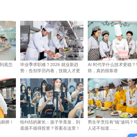
到底怎
毕业季求职难？2026 就业新趋
AI 时代学什么技术更稳？
势：告别学历内卷，技能人才更
焙，真的很靠谱
吃香
的厨师！
给纠结的家长：孩子学美发，到
男生学烹饪有“钱”途吗？
底值不值得投资？答案在这里！
人还不知道……