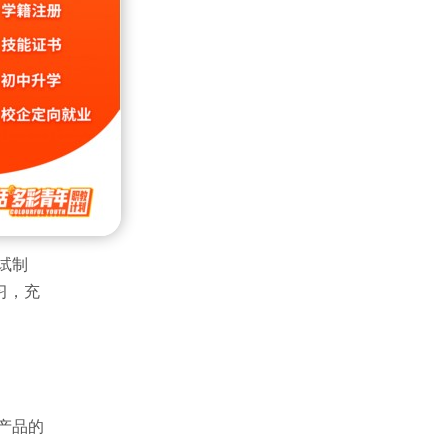
当堂解
试制
习，充
产品的