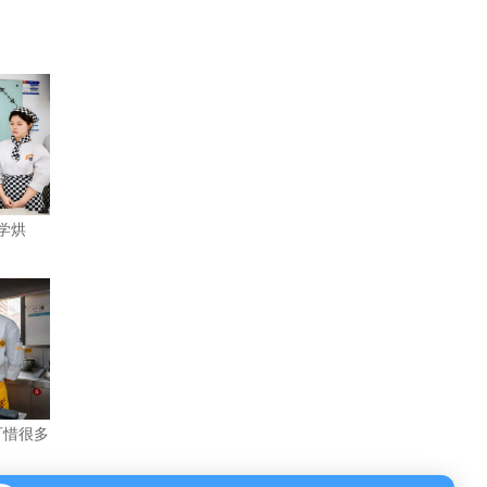
学烘
招生办-蒋老师 22:48
职业品牌
--->全国知名职教品牌，厦门新东方职业技术
学校
可惜很多
教学优势
--->
实操教学为主
，老师一对一指导，着重
提
升学生的动手实操能力